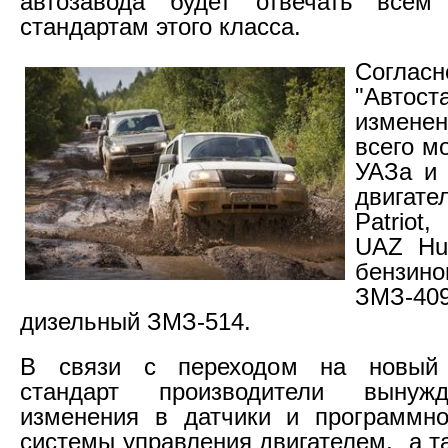
автозавода будет отвечать всем 
стандартам этого класса.
Соглас
"Автос
изменен
всего м
УАЗа и 
двига
Patriot
UAZ Hun
бензино
ЗМЗ-4
дизельный ЗМЗ-514.
В связи с переходом на новый 
стандарт производители вынуж
изменения в датчики и программно
системы управления двигателем, а т