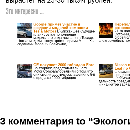
вырастет на 25-30 тысяч рублей.
Это интересно ...
Google примет участие в
Перепол
создании моделей компании
сгоревш
Tesla Motors
21-го но
В ближайшее будущее
Эстонии,
планируется пополнение
сгорел с
модельного ряда компании «Тесла».
электромобиль по
Новые модели станут кроссоверами Model X и
седанами Model S. Возможно,
GE покупает 2000 гибридов Ford
Nissan 
Во вторник, представители Ford
Leaf по
Motor Company объявили о том, что
словам п
они смогли достичь соглашения с GE
среди ос
о продаже 2000 гибридов
Leaf мож
дальность поездки
и индикатор заряд
3 комментария to “Эколо