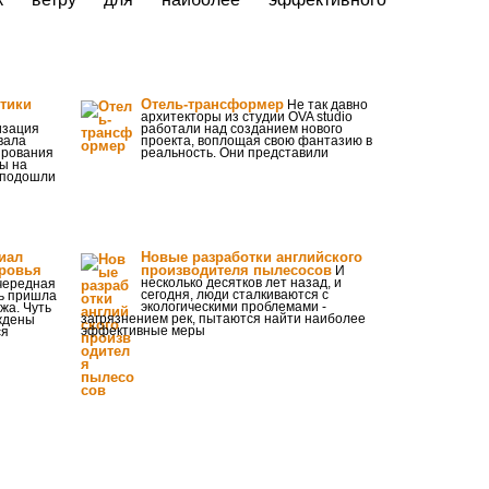
тики
Отель-трансформер
Не так давно
архитекторы из студии OVA studio
изация
работали над созданием нового
вала
проекта, воплощая свою фантазию в
ирования
реальность. Они представили
ы на
 подошли
иал
Новые разработки английского
оровья
производителя пылесосов
И
несколько десятков лет назад, и
ередная
сегодня, люди сталкиваются с
ь пришла
экологическими проблемами -
жа. Чуть
загрязнением рек, пытаются найти наиболее
ждены
эффективные меры
ся