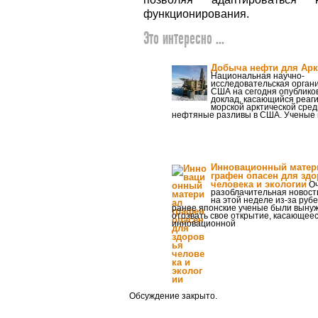
функционирования.
Это интересно ...
Добыча нефти для Арк
Национальная научно-
исследовательская орган
США на сегодня опублико
доклад, касающийся реаг
морской арктической сред
нефтяные разливы в США. Ученые
Инновационный матер
графен опасен для зд
человека и экологии
Оч
разоблачительная новост
на этой неделе из-за рубе
ранее японские ученые были выну
отозвать свое открытие, касающее
инновационной
Обсуждение закрыто.