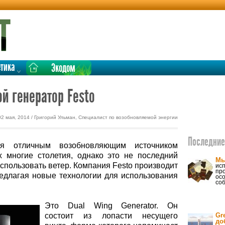
етика
Экодом
й генератор Festo
02 мая, 2014 / Григорий Ульман, Специалист по возобновляемой энергии
Последние 
я отличным возобновляющим источником
х многие столетия, однако это не последний
Мы
спользовать ветер. Компания Festo производит
исп
пр
едлагая новые технологии для использования
ос
со
Это Dual Wing Generator. Он
состоит из лопасти несущего
Gr
до