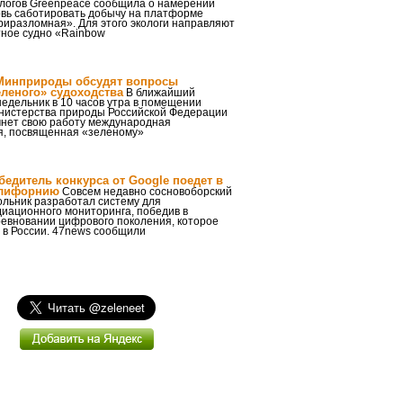
ологов Greenpeace сообщила о намерении
овь саботировать добычу на платформе
риразломная». Для этого экологи направляют
тное судно «Rainbow
Минприроды обсудят вопросы
еленого» судоходства
В ближайший
едельник в 10 часов утра в помещении
нистерства природы Российской Федерации
чнет свою работу международная
, посвященная «зеленому»
бедитель конкурса от Google поедет в
лифорнию
Совсем недавно сосновоборский
ольник разработал систему для
иационного мониторинга, победив в
ревновании цифрового поколения, которое
 в России. 47news сообщили