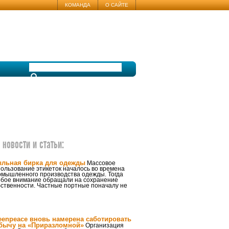
КОМАНДА
О САЙТЕ
новости и статьи:
льная бирка для одежды
Массовое
ользование этикеток началось во времена
омышленного производства одежды. Тогда
обое внимание обращали на сохранение
бственности. Частные портные поначалу не
eenpeace вновь намерена саботировать
бычу на «Приразломной»
Организация