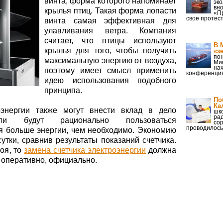
винта, форма которого напоминает
эк
вн
крылья птиц. Такая форма лопасти
«П
свое протес
винта самая эффективная для
улавливания ветра. Компания
считает, что птицы используют
В 
крылья для того, чтобы получить
«з
пон
максимальную энергию от воздуха,
Ми
на
поэтому имеет смысл применить
конференция
идею использования подобного
принципа.
По
Ка
энергии также могут внести вклад в дело
шк
рад
сли будут рационально пользоваться
со
проводилось
я больше энергии, чем необходимо. Экономию
утки, сравнив результаты показаний счетчика.
оя, то
замена счетчика электроэнергии
должна
 оперативно, официально.