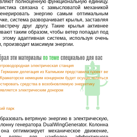
авляют полноценную функциональную единицу.
ристика связана с замысловатой механикой
 генерировать энергию самым оптимальным
чке, система разворачивает крылья, заставляя
австречу друг другу. Такие крылья активнее
ивают таким образом, чтобы ветер попадал под
 этому адаптивная система, используя очень
, производит максимум энергии.
етроводородная электрическая станция
 Германии делегация из Калмыкии представила проект ветроэлектроста
 Краматорске немецким концерном будет осуществляться выпуск ветрог
стировать средства в возобновляемую энергетику
является электрическим донором
ий парк
бразовать ветряную энергию в электрическую,
олонну генератора DualWingGenerator. Колонна
она оптимизирует механическое движение,
 к ветру для наиболее эффективного