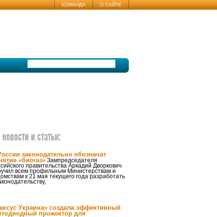
КОМАНДА
О САЙТЕ
новости и статьи:
России законодательно обозначат
нятие «биогаз»
Зампредседателя
сийского правительства Аркадий Дворкович
ручил всем профильным Министерствам и
омствам к 21 мая текущего года разработать
аконодательству,
аксус Украина» создала эффективный
етодиодный прожектор для