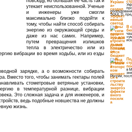
повсюду, но большая ее часть так и
ст
Ук
утекает неиспользованной. Ученые
пр
оборудовани
и инженеры уже смогли
SOUL D, пре
максимально близко подойти к
тому, чтобы найти способ собирать
В 
энергию из окружающей среды и
бю
чащ
даже из нас самих. Например,
«у
иск
путем превращения излишков
тепла в электричество или из
нергию вибрации во время ходьбы, или из езды
По
ст
по
в М
оводной зарядке, а о возможности собирать
эн
России, пос
а. Вместо того, чтобы занимать гектары полей
навливать стометровые ветряные установки,
ергию в температурной разнице, вибрации
века. Это сложная задача и для инженеров, и
стройств, ведь подобные новшества не должны
евную жизнь.