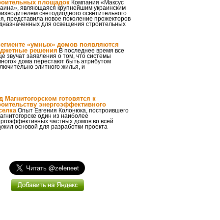
роительных площадок
Компания «Максус
раина», являющаяся крупнейшим украинским
оизводителем светодиодного осветительного
я, представила новое поколение прожекторов
дназначенных для освещения строительных
сегменте «умных» домов появляются
джетные решения
В последнее время все
е звучат заявления о том, что системы
много» дома перестают быть атрибутом
лючительно элитного жилья, и
д Магнитогорском готовятся к
роительству энергоэффективного
селка
Опыт Евгения Колонюка, построившего
агнитогорске один из наиболее
ергоэффективных частных домов во всей
лужил основой для разработки проекта