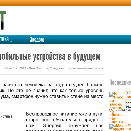
етика
Экодом
мобильные устройства в будущем
14 марта, 2014 / Яков Золотов, Специалист по солнечной энергетике
Последние 
 занятого человека за год съедает больше
ик. Но это не значит, что как только уровень
В 
ума, смартфон нужно ставить к стене на место
по
рос
по
вед
поправки к з
Беспроводное питание уже в пути,
скоро оно обязательно придет к
нам. Энергия окружает нас
«М
св