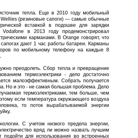
источник тепла. Еще в 2010 году мобильный
 Wellies (резиновые сапоги) — самые обычные
трической вставкой в подошве для зарядки
 Vodafone в 2013 году продемонстрировал
трическими карманами. В Orange говорят, что
 сапогах дают 1 час работы батареи. Карманы
оворов по мобильному телефону на каждые 8
.
нужно преодолеть. Сбор тепла и превращение
зованием термоэлектрики - дело достаточно
тается малоэффективным. Собрать получается
а. Но и это - не самая большая проблема. Дело
олучаемая термоэлектриками, тем больше, чем
этому если температура окружающего воздуха
еловека, то поток вырабатываемой энергии
уйку.
нологии. С учетом низкого предела энергии,
электричество вряд ли можно назвать лучшим
т подойти для использования во встроенных