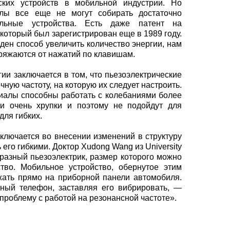
еских устройств в мобильной индустрии. Но
лы все еще не могут собирать достаточно
ильные устройства. Есть даже патент на
 который был зарегистрирован еще в 1989 году.
йден способ увеличить количество энергии, нам
аряжаются от нажатий по клавишам.
ии заключается в том, что пьезоэлектрические
ную частоту, на которую их следует настроить.
иалы способны работать с колебаниями более
ни очень хрупки и поэтому не подойдут для
для гибких.
аключается во внесении изменений в структуру
 его гибкими. Доктор Xudong Wang из University
бразный пьезоэлектрик, размер которого можно
тво. Мобильное устройство, обернутое этим
жать прямо на приборной панели автомобиля.
ный телефон, заставляя его вибрировать, —
проблему с работой на резонансной частоте».