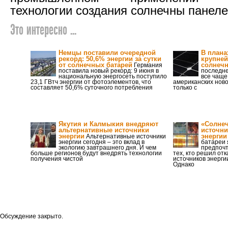
технологии создания солнечны панеле
Это интересно ...
Немцы поставили очередной
В планах
рекорд: 50,6% энергии за сутки
крупне
от солнечных батарей
солнечн
Германия
поставила новый рекорд: 9 июня в
последне
национальную энергосеть поступило
все чаще
23,1 ГВтч энергии от фотоэлементов, что
американских ново
составляет 50,6% суточного потребления
только с
Якутия и Калмыкия внедряют
«Солнеч
альтернативные источники
источн
энергии
энергии
Альтернативные источники
энергии сегодня – это вклад в
батареи 
экологию завтрашнего дня. И чем
предпоч
больше регионов будут внедрять технологии
тех, кто решил от
получения чистой
источников энерги
Однако
Обсуждение закрыто.