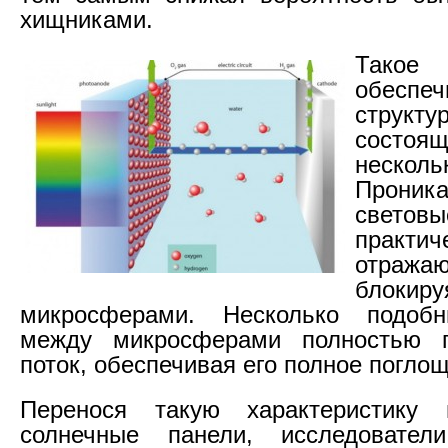
хищниками.
Тако
обеспеч
струк
сост
несколь
Проника
свет
прак
отражаю
блокир
микросферами. Несколько подоб
между микросферами полностью г
поток, обеспечивая его полное погло
Перенося такую характеристику
солнечные панели, исследовате