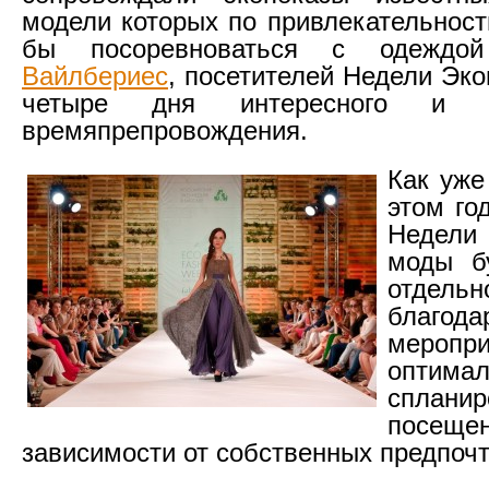
модели которых по привлекательност
бы посоревноваться с одеждо
Вайлбериес
, посетителей Недели Эк
четыре дня интересного и ув
времяпрепровождения.
Как уже
этом го
Недели 
моды б
отдель
благода
меропр
оптима
сплани
посе
зависимости от собственных предпочт