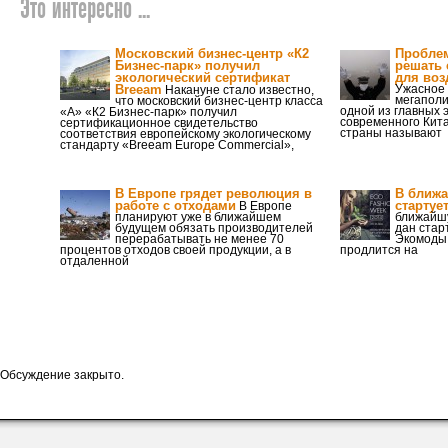
Это интересно ...
Московский бизнес-центр «К2
Проблем
Бизнес-парк» получил
решать
экологический сертификат
для воз
Breеam
Ужасное 
Накануне стало известно,
мегаполи
что московский бизнес-центр класса
одной из главных 
«А» «К2 Бизнес-парк» получил
современного Кита
сертификационное свидетельство
страны называют
соответствия европейскому экологическому
стандарту «Breеam Europe Commercial»,
В Европе грядет революция в
В ближа
работе с отходами
стартуе
В Европе
планируют уже в ближайшем
ближайшу
будущем обязать производителей
дан стар
перерабатывать не менее 70
Экомоды,
процентов отходов своей продукции, а в
продлится на
отдаленной
Обсуждение закрыто.