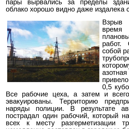
пары вырвались за пределы здан
облако хорошо видно даже издалека с
Взрыв 
время
планов
работ.
собой р
трубо
которо
азотная
привело
0,5 куб
Все рабочие цеха, а затем и всег
эвакуированы. Территорию предпр
наряды полиции. В результате ав
пострадал один рабочий, который н
всех к месту разгерметизации 