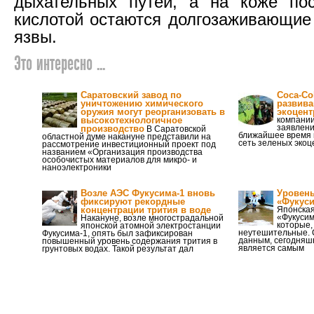
дыхательных путей, а на коже пос
кислотой остаются долгозаживающие
язвы.
Это интересно ...
Саратовский завод по
Coca-Co
уничтожению химического
развива
оружия могут реорганизовать в
экоцент
высокотехнологичное
компании
заявление
производство
В Саратовской
ближайшее время 
областной думе накануне представили на
сеть зеленых экоц
рассмотрение инвестиционный проект под
названием «Организация производства
особочистых материалов для микро- и
наноэлектроники
Возле АЭС Фукусима-1 вновь
Уровень
фиксируют рекордные
«Фукуси
концентрации трития в воде
Японская
«Фукусим
Накануне, возле многострадальной
которые,
японской атомной электростанции
неутешительные. 
Фукусима-1, опять был зафиксирован
данным, сегодняш
повышенный уровень содержания трития в
является самым
грунтовых водах. Такой результат дал