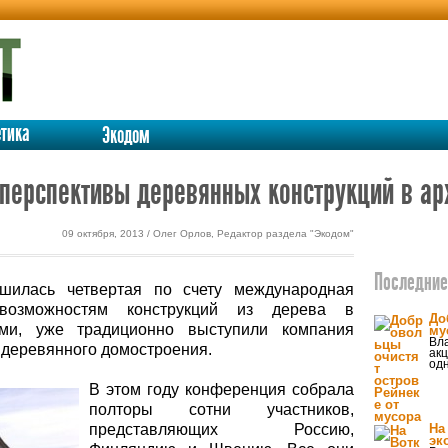
етика
Экодом
 перспективы деревянных конструкций в ар
09 октября, 2013 / Олег Орлов, Редактор раздела "Экодом"
Последние 
шилась четвертая по счету международная
возможностям конструкций из дерева в
До
ами, уже традиционно выступили компания
му
Вла
деревянного домостроения.
акц
одн
В этом году конференция собрала
полторы сотни участников,
представляющих Россию,
На
эк