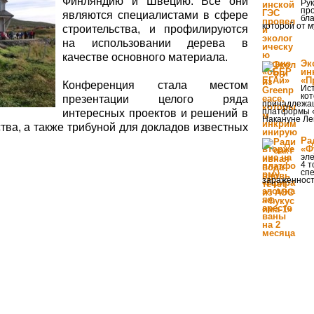
Финляндию и Швецию. Все они
Рук
про
являются специалистами в сфере
бла
которой от 
строительства, и профилируются
на использовании дерева в
качестве основного материала.
Эк
ин
«П
Конференция стала местом
Ист
ко
презентации целого ряда
принадлежащ
платформы «
интересных проектов и решений в
Накануне Ле
тва, а также трибуной для докладов известных
Ра
«Ф
эл
4 т
сп
зараженнос