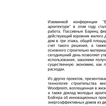
Изюминкой конференции "В
архитектуре" в этом году ст
работа. Пассивные Баренц фер
действующий коровник жилого 
дом в три этажа, общей площа
счет такого решения, а такж
основного строительно матери
сегодняшний день позволяет ут
использования, заказчики полу
существенную экономию, как п
расходах.
Из других проектов, презентов
технология строительства м
Woodpreim, воплощенная в жиз
а также доклад молодых архи
Бойгера об инновационных прое
энергоэффективных домов из де