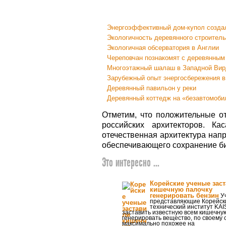
Энергоэффективный дом-купол созда
Экологичность деревянного строител
Экологичная обсерватория в Англии
Череповчан познакомят с деревянным
Многоэтажный шалаш в Западной Ви
Зарубежный опыт энергосбережения в
Деревянный павильон у реки
Деревянный коттедж на «безавтомоби
Отметим, что положительные о
российских архитекторов. Ка
отечественная архитектура нап
обеспечивающего сохранение би
Это интересно ...
Корейские ученые зас
кишечную палочку
генерировать бензин
У
представляющие Корейски
технический институт KAI
заставить известную всем кишечну
генерировать вещество, по своему 
максимально похожее на