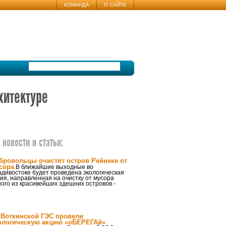
КОМАНДА
О САЙТЕ
хитектуре
новости и статьи:
бровольцы очистят остров Рейнеке от
сора
В ближайшие выходные во
дивостоке будет проведена экологическая
ия, направленная на очистку от мусора
ого из красивейших здешних островов -
 Воткинской ГЭС провели
ологическую акцию «оБЕРЕГАй»