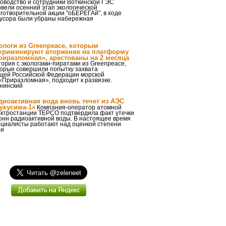
оводство и сотрудники Воткинской ГЭС
вели осенний этап экологической
готворительной акции "оБЕРЕГАй", в ходе
мусора были убраны набережная
ологи из Greenpeace, которым
криминируют вторжение на платформу
риразломная», арестованы на 2 месяца
ория с экологами-пиратами из Greenpeace,
торые совершили попытку захвата
ей Российской Федерации морской
Приразломная», подходит к развязке.
нинский
диоактивная вода вновь течет из АЭС
укусима-1»
Компания-оператор атомной
ектростанции TEPCO подтвердила факт утечки
онн радиоактивной воды. В настоящее время
ециалисты работают над оценкой степени
ти