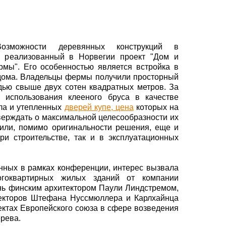
озможности деревянных конструкций в
ал реализованный в Норвегии проект "Дом и
мы". Его особенностью является встройка в
дома. Владельцы фермы получили просторный
дью свыше двух сотен квадратных метров. За
е использования клееного бруса в качестве
ала и утепленных
дверей купе, цена
которых на
верждать о максимальной целесообразности их
чили, помимо оригинальности решения, еще и
ри строительстве, так и в эксплуатационных
анных в рамках конференции, интерес вызвала
ногоквартирных жилых зданий от компании
нь финским архитектором Паули Линдстремом,
текторов Штефана Нуссмюллера и Карлхайнца
ктах Европейского союза в сфере возведения
рева.