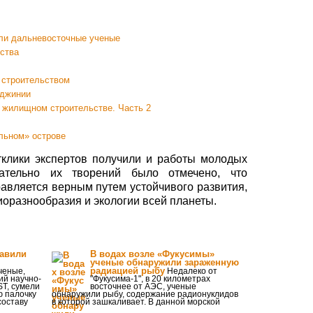
ли дальневосточные ученые
ьства
 строительством
рджинии
 жилищном строительстве. Часть 2
льном» острове
тклики экспертов получили и работы молодых
сательно их творений было отмечено, что
равляется верным путем устойчивого развития,
оразнообразия и экологии всей планеты.
тавили
В водах возле «Фукусимы»
ученые обнаружили зараженную
радиацией рыбу
ченые,
Недалеко от
й научно-
"Фукусима-1", в 20 километрах
ST, сумели
восточнее от АЭС, ученые
ю палочку
обнаружили рыбу, содержание радионуклидов
составу
в которой зашкаливает. В данной морской