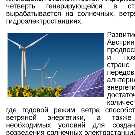
четверть генерирующейся в ст
вырабатывается на солнечных, вет
гидроэлектростанциях.
Разв
Австр
предпос
и поз
стр
передов
альтерн
энергет
достато
количес
где годовой режим ветра способст
ветряной энергетики, а такж
необходимых условий для созда
возведения солнечных электростанци