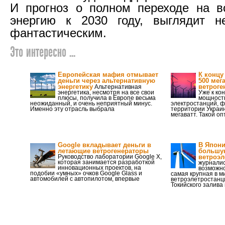
И прогноз о полном переходе на в
энергию к 2030 году, выглядит 
фантастическим.
Это интересно ...
Европейская мафия отмывает
К концу
деньги через альтернативную
500 мег
энергетику
ветрог
Альтернативная
энергетика, несмотря на все свои
Уже к ко
плюсы, получила в Европе весьма
мощность
неожиданный, и очень неприятный минус.
электростанций, 
Именно эту отрасль выбрала
территории Украи
мегаватт. Такой о
Google вкладывает деньги в
В Япони
летающие ветрогенераторы
большу
Руководство лаборатории Google X,
ветроэл
которая занимается разработкой
журналис
инновационных проектов, на
возможно
подобии «умных» очков Google Glass и
самая крупная в м
автомобилей с автопилотом, впервые
ветроэлетростанц
Токийского залива