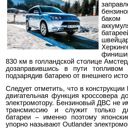
заправ
бензино
баком 
аккумул
батарее
швейца
Хер
финиш
830 км в голландской столице Амстер
дозаправившись в пути топливом
подзарядив батарею от внешнего исто
Следует отметить, что в конструкци
двигательная функция кроссовера д
электромотору. Бензиновый ДВС не и
трансмиссию и служит только д
батареи – именно поэтому японски
упорно называют Outlander электром