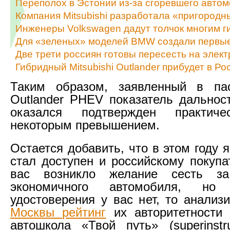
Переполох в Эстонии из-за сгоревшего авто
Компания Mitsubishi разработала «пригородн
Инженеры Volkswagen дадут толчок многим 
Для «зеленых» моделей BMW создали первые
Две трети россиян готовы пересесть на элек
Гибридный Mitsubishi Outlander прибудет в Р
Таким образом, заявленный в па
Outlander PHEV показатель дальнос
оказался подтвержден практи
некоторым превышением.
Остается добавить, что в этом году 
стал доступен и российскому покупа
вас возникло желание сесть за
экономичного автомобиля, но в
удостоверения у вас нет, то анализ
Москвы рейтинг
их авторитетности 
автошкола «Твой путь» (superinstru