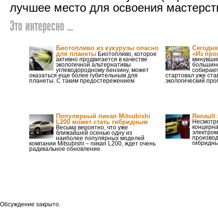
лучшее место для освоения мастерст
Это интересно ...
Биотопливо из кукурузы опасно
Сегодня
для планеты
«Из про
Биотопливо, которое
активно продвигается в качестве
минувший
экологичной альтернативы
большинс
углеводородному бензину, может
собирают
оказаться еще более губительным для
стартовал уже ст
планеты. С таким предостережением
экологический про
Популярный пикап Mitsubishi
Renault
L200 может стать гибридным
Несмотря
концерна
Весьма вероятно, что уже
электром
ближайшей осенью одну из
производ
наиболее популярных моделей
гибридны
компании Mitsubishi – пикап L200, ждет очень
радикальное обновление.
Обсуждение закрыто.