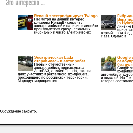
Это интересно ...
Renault электрифицирует Twingo
Гибридн
Несмотря на давний интерес
Benz по
концерна Renault к сегменту
in Hybri
электромобилей и наличие в линейке
линейке 
производителя сразу нескольких
присутст
гибридных и чисто электрических
версий – они введе
class. Однако в
Электрическая Lada
Google 
отправилась в автопробег
самоуп
Первый отечественный
без рул
электромобиль производства
Google з
АвтоВАЗ, хэтчбек El Lada, стал на
концепци
днях участником рекламного эко-пробега,
автомобиля, котор
проходящего по российской территории.
и педалей. На Тех
Маршрут мероприятия
которая состоялас
Обсуждение закрыто.