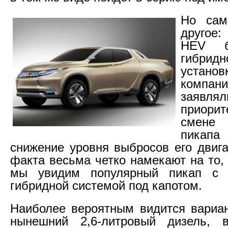
Но сам
другое:
HEV б
гибри
устан
компани
заяв
приор
смене
пикапа
снижение уровня выбросов его двига
факта весьма четко намекают на то,
мы увидим популярный пикап с 
гибридной системой под капотом.
Наиболее вероятным видится вариан
нынешний 2,6-литровый дизель,