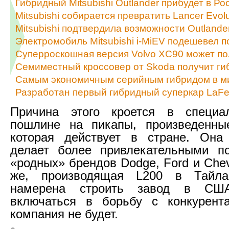
Гибридный Mitsubishi Outlander прибудет в Р
Mitsubishi собирается превратить Lancer Evol
Mitsubishi подтвердила возможности Outland
Электромобиль Mitsubishi i-MiEV подешевел п
Суперроскошная версия Volvo XC90 может по
Семиместный кроссовер от Skoda получит г
Самым экономичным серийным гибридом в ми
Разработан первый гибридный суперкар LaFer
Причина этого кроется в специа
пошлине на пикапы, произведенны
которая действует в стране. Она 
делает более привлекательными п
«родных» брендов Dodge, Ford и Chevro
же, производящая L200 в Тайла
намерена строить завод в США
включаться в борьбу с конкурент
компания не будет.