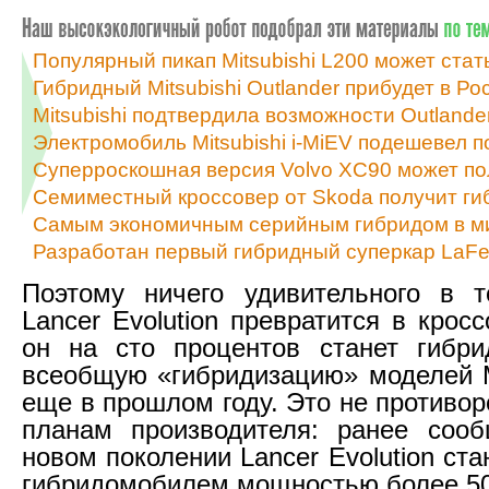
Популярный пикап Mitsubishi L200 может ста
Гибридный Mitsubishi Outlander прибудет в Р
Mitsubishi подтвердила возможности Outland
Электромобиль Mitsubishi i-MiEV подешевел п
Суперроскошная версия Volvo XC90 может по
Семиместный кроссовер от Skoda получит г
Самым экономичным серийным гибридом в ми
Разработан первый гибридный суперкар LaFer
Поэтому ничего удивительного в т
Lancer Evolution превратится в крос
он на сто процентов станет гибри
всеобщую «гибридизацию» моделей Mi
еще в прошлом году. Это не противо
планам производителя: ранее сооб
новом поколении Lancer Evolution ст
гибридомобилем мощностью более 50