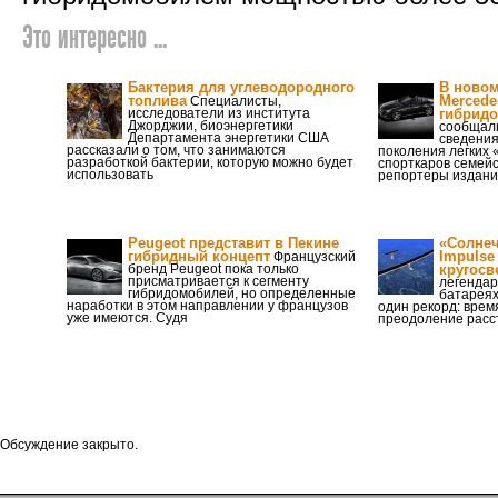
Это интересно ...
Бактерия для углеводородного
В новом
топлива
Mercede
Специалисты,
исследователи из института
гибрид
Джорджии, биоэнергетики
сообщал
Департамента энергетики США
сведения
рассказали о том, что занимаются
поколения легких 
разработкой бактерии, которую можно будет
спорткаров семейс
использовать
репортеры издан
Peugeot представит в Пекине
«Солнеч
гибридный концепт
Impulse
Французский
бренд Peugeot пока только
кругосв
присматривается к сегменту
легендар
гибридомобилей, но определенные
батареях
наработки в этом направлении у французов
один рекорд: врем
уже имеются. Судя
преодоление расс
Обсуждение закрыто.