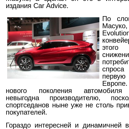
издания Car Advice.
По сло
Масу
Evolu
конвейе
этого
снижени
потреби
спроса
перву
Европе.
нового поколения автомобиля 
невыгодна производителю, поск
спортседанов ныне уже не столь при
покупателей.
Гораздо интересней и динамичней 