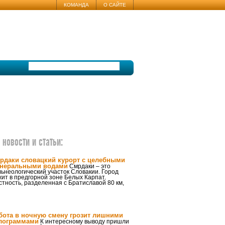
КОМАНДА
О САЙТЕ
новости и статьи:
рдаки словацкий курорт с целебными
неральными водами
Смрдаки – это
ьнеологический участок Словакии. Город
ит в предгорной зоне Белых Карпат.
тность, разделенная с Братиславой 80 км,
бота в ночную смену грозит лишними
лограммами
К интересному выводу пришли