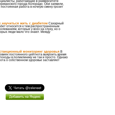
ециалисты, работающие в университете
риканского города Колорадо. Они заявили,
 постоянная работа в ночную смену грозит
к научиться жить с диабетом
Сахарный
абет относится к тем распространенным
олеваниям, которые у всех на слуху, но о
орых люди мало что знают. Между
станционный мониторинг здоровья
В
овиях постоянного цейтнота выкроить время
походы в поликлинику не так и просто. Однако
ота о собственном здоровье заставляет