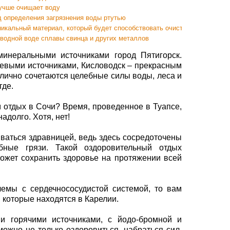
лучше очищает воду
д определения загрязнения воды ртутью
никальный материал, который будет способствовать очистке тяжелых м
оводной воде сплавы свинца и других металлов
минеральными источниками город Пятигорск.
ьевыми источниками, Кисловодск – прекрасным
тлично сочетаются целебные силы воды, леса и
где.
м отдых в Сочи? Время, проведенное в Туапсе,
адолго. Хотя, нет!
ваться здравницей, ведь здесь сосредоточены
бные грязи. Такой оздоровительный отдых
ожет сохранить здоровье на протяжении всей
емы с сердечнососудистой системой, то вам
которые находятся в Карелии.
и горячими источниками, с йодо-бромной и
можно не только оздоровиться, набраться сил,