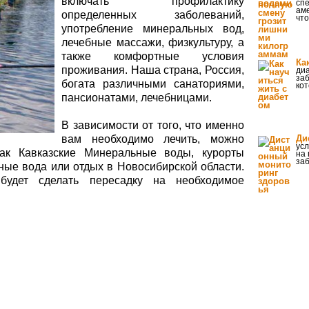
включать профилактику
сп
аме
определенных заболеваний,
что
употребление минеральных вод,
лечебные массажи, физкультуру, а
также комфортные условия
Ка
проживания. Наша страна, Россия,
ди
заб
богата различными санаториями,
кот
пансионатами, лечебницами.
В зависимости от того, что именно
вам необходимо лечить, можно
Ди
усл
как Кавказские Минеральные воды, курорты
на 
заб
ные вода или отдых в Новосибирской области.
будет сделать пересадку на необходимое