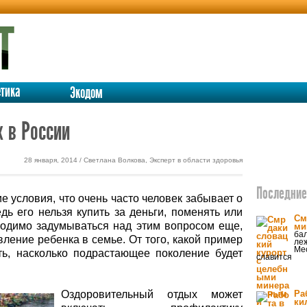
етика
Экодом
 в России
28 января, 2014 / Светлана Волкова, Эксперт в области здоровья
Последние 
е условия, что очень часто человек забывает о
дь его нельзя купить за деньги, поменять или
См
ходимо задумываться над этим вопросом еще,
ми
бал
вление ребенка в семье. От того, какой пример
леж
Мес
ть, насколько подрастающее поколение будет
славится
Оздоровительный отдых может
Ра
ки