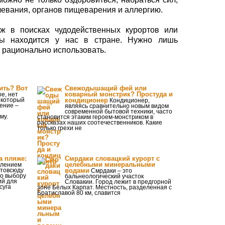
левания, органов пищеварения и аллергию.
еж в поисках чудодейственных курортов или
ды находится у нас в стране. Нужно лишь
и рационально использовать.
ить? Вот
Свежодышащий фей или
коварный монстрик? Простуда и
е, нет
, который
кондиционер
Кондиционер,
чение –
являясь сравнительно новым видом
современной бытовой техники, часто
му.
становится этаким героем-монстриком в
рассказах наших соотечественников. Какие
только грехи не
а пляже:
Смрдаки словацкий курорт с
целебными минеральными
плением
отовсюду
водами
Смрдаки – это
по выбору
бальнеологический участок
ий для
Словакии. Город лежит в предгорной
суга
зоне Белых Карпат. Местность, разделенная с
Братиславой 80 км, славится