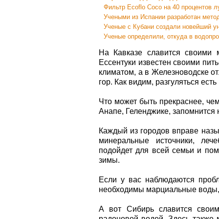
Фильтр Ecoflo Coco на 40 процентов 
Учеными из Испании разработан мето
Ученые с Кубани создали новейший у
Ученые определили, откуда в водопр
На Кавказе славится своими 
Ессентуки известен своими пит
климатом, а в Железноводске о
гор. Как видим, разгуляться есть 
Что может быть прекраснее, че
Анапе, Геленджике, запомнится н
Каждый из городов вправе назы
минеральные источники, лече
подойдет для всей семьи и пом
зимы.
Если у вас наблюдаются пробл
необходимы марциальные воды, 
А вот Сибирь славится своим
радоновой водой. Здесь также 