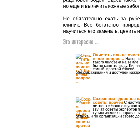
но еще и вылечить кожные забо
Не обязательно ехать за руб
клиник. Все богатство приро
научиться его замечать, ценить 
Это интересно ...
Очистить иль не очист
в чем вопрос…
Наверно
такого человека на земле
бы не кипятил воду. Кипя
самый простой способ
обеззараживания и доступен каждо
Сохраняем здоровье н
советы врачей
С насту
летнего сезона отпусков 
звучат советы экспертов 
туристических направлен
отдыха, и по организации своего до