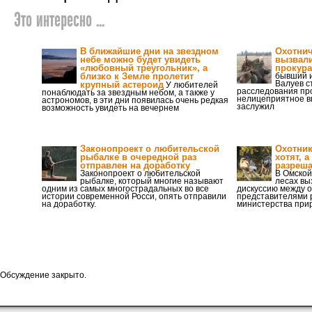
Это интересно ...
В ближайшие дни на звездном
Охотнич
небе можно будет увидеть
вызвал
«любовный треугольник», а
прокур
близко к Земле пролетит
бывший и
Валуев с
крупный астероид
У любителей
расследования пр
понаблюдать за звездным небом, а также у
нелицеприятное в
астрономов, в эти дни появилась очень редкая
заслужил
возможность увидеть на вечернем
Законопроект о любительской
Охотник
рыбалке в очередной раз
хотят, 
отправлен на доработку
разреша
Законопроект о любительской
В Омской
рыбалке, который многие называют
лесах в
одним из самых многострадальных во все
дискуссию между 
истории современной Росси, опять отправили
представителями 
на доработку.
министерства прир
Обсуждение закрыто.