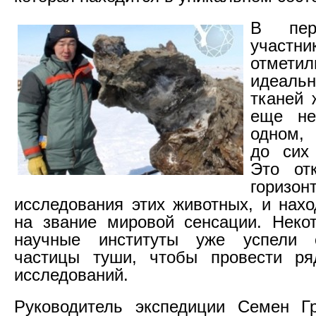
В пер
участни
отметил
идеаль
тканей 
еще н
одном,
до сих
Это от
горизон
исследования этих животных, и нахо
на звание мировой сенсации. Неко
научные институты уже успели
частицы туши, чтобы провести ря
исследований.
Руководитель экспедиции Семен Гр