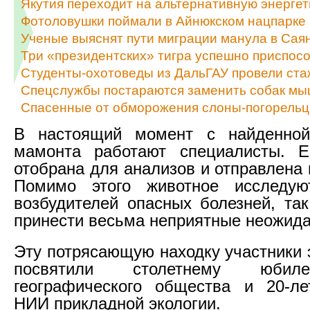
Якутия переходит на альтернативную энергет
Фотоловушки поймали в Айнюкском нацпарке 
Ученые выяснят пути миграции манула в Са
Три «президентских» тигра успешно приспосо
Студенты-охотоведы из ДальГАУ провели ста
Спецслужбы постараются заменить собак м
Спасенные от обморожения слоны-погорель
В настоящий момент с найденно
мамонта работают специалисты. 
отобрана для анализов и отправлена
Помимо этого животное исследу
возбудителей опасных болезней, так
принести весьма неприятные неожида
Эту потрясающую находку участники 
посвятили столетнему юбил
географического общества и 20-л
НИИ прикладной экологии.