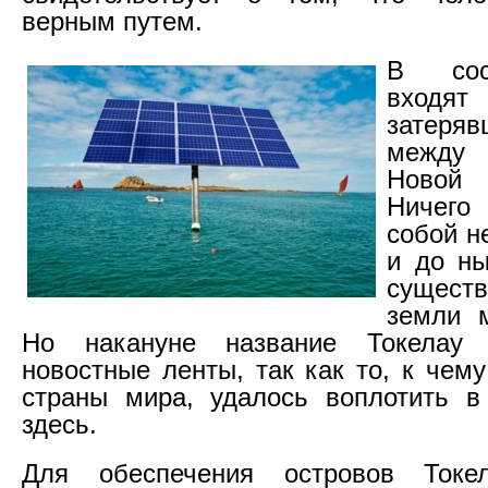
верным путем.
В сос
входят
затеря
между
Новой
Ничего
собой н
и до ны
сущест
земли м
Но накануне название Токелау 
новостные ленты, так как то, к чем
страны мира, удалось воплотить в
здесь.
Для обеспечения островов Токе