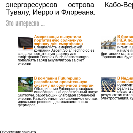
энергоресурсов острова Кабо-Ве
Тувалу, Иерро и Флореана.
Это интересно ...
Американцы выпустили
В брита
портативную солнечную
IKEA по
зарядку для смартфонов
солнеч
Специалисты американской
гигант I
компании Ascent Solar Technologies
начале п
создали портативную зарядку для
британских магази
смартфонов Enerplex Surfr, позволяющую
Торговля ими буде
пополнять заряд аккумулятора за счет
энергии
В компании Futurepump
В Индии
разработали оросительную
солнеч
систему на солнечной энергии
Руководс
реализац
Объединение Futurepump создало
области 
инновационный оросительный насос
результатом котор
Sunflower, работающий благодаря солнечной
электростанция, 
энергии. Разработчики позиционируют его, как
идеальное решение для малоземельных
фермеров,
Обсуждение закрыто.