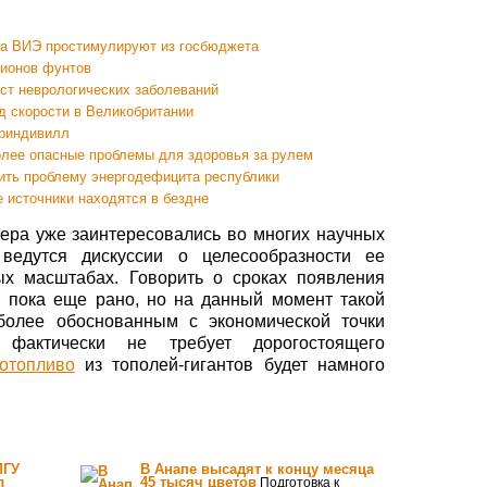
на ВИЭ простимулируют из госбюджета
лионов фунтов
ст неврологических заболеваний
д скорости в Великобритании
Приндивилл
олее опасные проблемы для здоровья за рулем
шить проблему энергодефицита республики
 источники находятся в бездне
ера уже заинтересовались во многих научных
ведутся дискуссии о целесообразности ее
х масштабах. Говорить о сроках появления
в пока еще рано, но на данный момент такой
иболее обоснованным с экономической точки
 фактически не требует дорогостоящего
отопливо
из тополей-гигантов будет намного
МГУ
В Анапе высадят к концу месяца
л
45 тысяч цветов
Подготовка к