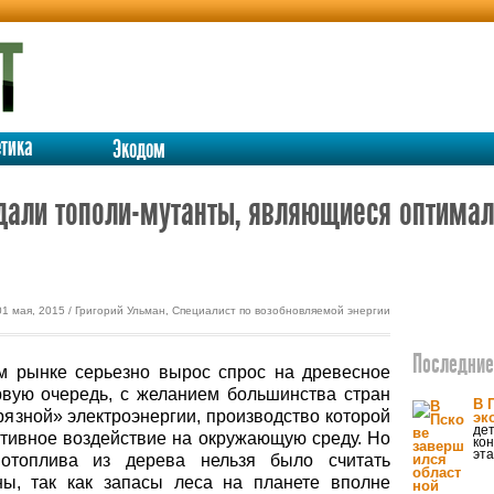
етика
Экодом
здали тополи-мутанты, являющиеся оптима
01 мая, 2015 / Григорий Ульман, Специалист по возобновляемой энергии
Последние 
м рынке серьезно вырос спрос на древесное
рвую очередь, с желанием большинства стран
В 
рязной» электроэнергии, производство которой
эк
дет
ативное воздействие на окружающую среду. Но
ко
эта
отоплива из дерева нельзя было считать
ы, так как запасы леса на планете вполне