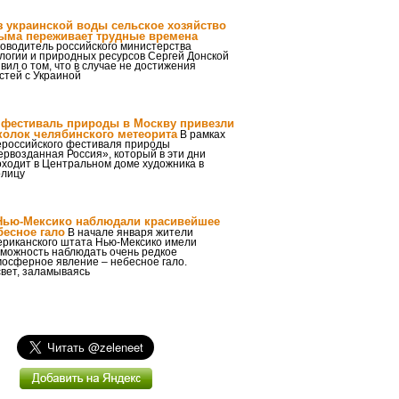
з украинской воды сельское хозяйство
ыма переживает трудные времена
оводитель российского министерства
логии и природных ресурсов Сергей Донской
вил о том, что в случае не достижения
стей с Украиной
 фестиваль природы в Москву привезли
колок челябинского метеорита
В рамках
ероссийского фестиваля природы
рвозданная Россия», который в эти дни
оходит в Центральном доме художника в
олицу
Нью-Мексико наблюдали красивейшее
бесное гало
В начале января жители
ериканского штата Нью-Мексико имели
зможность наблюдать очень редкое
мосферное явление – небесное гало.
вет, заламываясь