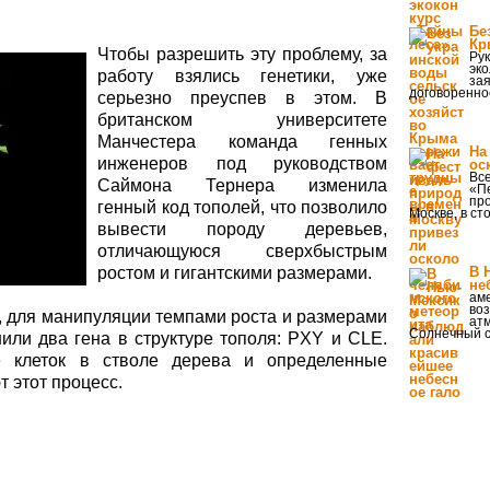
Бе
Кр
Чтобы разрешить эту проблему, за
Рук
эко
работу взялись генетики, уже
зая
договоренно
серьезно преуспев в этом. В
британском университете
Манчестера команда генных
На
инженеров под руководством
ос
Вс
Саймона Тернера изменила
«Пе
пр
генный код тополей, что позволило
Москве, в ст
вывести породу деревьев,
отличающуюся сверхбыстрым
ростом и гигантскими размерами.
В 
не
ам
во
 для манипуляции темпами роста и размерами
ат
Солнечный с
или два гена в структуре тополя: PXY и CLE.
е клеток в стволе дерева и определенные
т этот процесс.