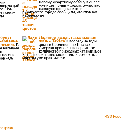
новому курортному сезону в Анапе
кий
уже идет полным ходом. Буквально
ионирующий
накануне представители
твенном
руководства города сообщили, что главная
ает сразу
набережная
еди
 будут
Ледяной дождь парализовал
ьзование
жизнь Техаса
В последние годы
 земель
зимы в Соединенных Штатах
В
Америки приносят невероятное
ме накануне
количество природных катаклизмов.
нят
Катастрофические снегопады и рекордные
 внесение
морозы уже практически
кон «Об
RSS Feed