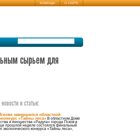
КОМАНДА
О САЙТЕ
льным сырьем для
новости и статьи:
Пскове завершился областной
оконкурс «Тайны леса»
В областном Доме
ства и юношества «Радуга» города Псков в
нце прошлой неделе состоялся финальный
п экологического конкурса «Тайны леса»,