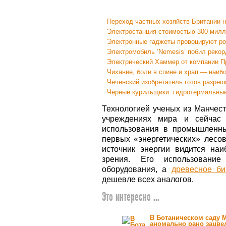
Переход частных хозяйств Британии 
Электростанция стоимостью 300 мил
Электронные гаджеты провоцируют ро
Электромобиль ‘Nemesis’ побил рекор
Электрический Хаммер от компании 
Чихание, боли в спине и храп — наиб
Чеченский изобретатель готов разре
Черные курильщики: гидротермальные
Технологией ученых из Манчест
учреждениях мира и сейчас 
использования в промышленны
первых «энергетических» лесо
источник энергии видится на
зрения. Его использование
оборудования, а
древесное би
дешевле всех аналогов.
Это интересно ...
В Ботаническом саду 
аномально рано зацве