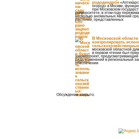
рододендрон
«Аптекарс
огород» в Москве, функц
при Московском государс
университете, в этом году пережив
несколько аномальных явлений ср
растений, представленных
В Московской области
контролировать испол
сельскохозяйственных
московской областной ду
в первом чтении был при
законопроект, предусматривающий
ряда изменений в региональный за
обеспечении
Обсуждение закрыто.