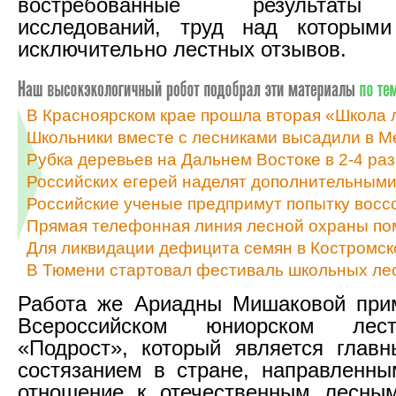
востребованные результаты
исследований, труд над которым
исключительно лестных отзывов.
В Красноярском крае прошла вторая «Школа 
Школьники вместе с лесниками высадили в М
Рубка деревьев на Дальнем Востоке в 2-4 р
Российских егерей наделят дополнительным
Российские ученые предпримут попытку восс
Прямая телефонная линия лесной охраны пом
Для ликвидации дефицита семян в Костромск
В Тюмени стартовал фестиваль школьных ле
Работа же Ариадны Мишаковой прим
Всероссийском юниорском лес
«Подрост», который является глав
состязанием в стране, направленн
отношение к отечественным лесным