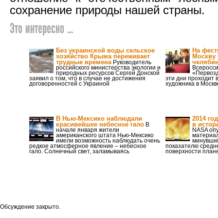
сохранение природы нашей страны.
Это интересно ...
Без украинской воды сельское
На фест
хозяйство Крыма переживает
Москву 
трудные времена
челябин
Руководитель
российского министерства экологии и
Всеросси
природных ресурсов Сергей Донской
«Первозд
заявил о том, что в случае не достижения
эти дни проходит 
договоренностей с Украиной
художника в Москве
В Нью-Мексико наблюдали
2014 го
красивейшее небесное гало
в истор
В
начале января жители
NASA опу
американского штата Нью-Мексико
материал
имели возможность наблюдать очень
минувший
редкое атмосферное явление – небесное
показателю средн
гало. Солнечный свет, заламываясь
поверхности плане
Обсуждение закрыто.