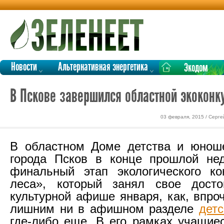
Новости
Альтернативная энергетика
Экодом
В Пскове завершился областной экокон
03 февраля, 2015 / Серг
В областном Доме детства и юноше
города Псков в конце прошлой нед
финальный этап экологического ко
леса», который занял свое дост
культурной афише января, как, впро
лишним ни в афишном разделе
дет
где-либо еще. В его рамках учащиес