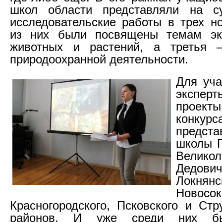
школ области представляли на 
исследовательские работы в трех н
из них были посвящены темам эк
животных и растений, а третья –
природоохранной деятельности.
Для уча
экспе
прое
конкурс
предст
школы П
Великол
Дедович
Локнянс
Новосок
Красногородского, Псковского и Стр
районов. И уже среди них бы