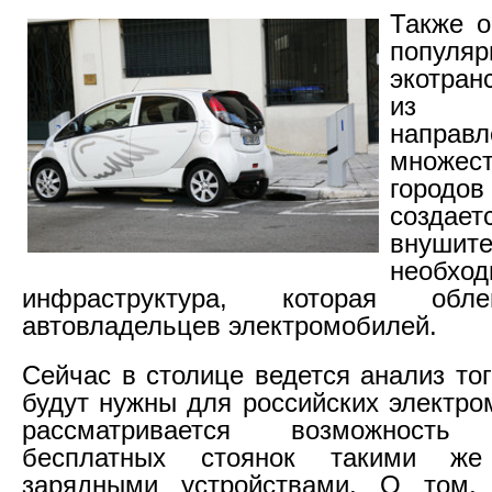
Также о
популяр
экотран
из в
направл
множе
городов
создает
внушите
необход
инфраструктура, которая обл
автовладельцев электромобилей.
Сейчас в столице ведется анализ тог
будут нужны для российских электро
рассматривается возможность 
бесплатных стоянок такими же
зарядными устройствами. О том,