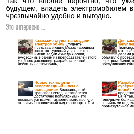
Так что вполне вероятно, что уж
будущем, владеть электромобилем в
чрезвычайно удобно и выгодно.
Это интересно ...
Казахские студенты создали
Для сам
электромобиль
закупле
Студенты,
представляющие Международный
Транспор
казахско-турецкий университет
который 
имени Ходжи Ахмеда Яссави,
делами р
руководимые одним из преподавателей этого
объявил о проведе
учебного заведения, разработали свой
электромобилей, 
дебютный автомобиль,
обслуживания сам
Новые технологии –
Разрабо
велосипедный шлем с
суперка
освещением
коней»
Велосипедный
Н
транспорт сегодня становится
представ
достаточно популярным и это
LaFerrar
поощряется всеми, так кроме всего прочего
гоночными болида
это самый экологичный вид транспорта. Тем
серийными модел
промежуточное ме