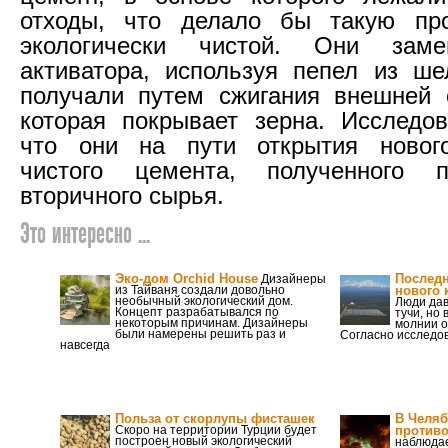
отходы, что делало бы такую пр
экологически чистой. Они заме
активатора, используя пепел из ше
получали путем сжигания внешней 
которая покрывает зерна. Исследов
что они на пути открытия нового
чистого цемента, полученного 
вторичного сырья.
Это интересно ...
Эко-дом Orchid House
Последн
Дизайнеры
из Тайваня создали довольно
нового 
необычный экологический дом.
Люди дав
Концепт разрабатывался по
тучи, но
некоторым причинам. Дизайнеры
молнии о
были намерены решить раз и
Согласно исследо
навсегда
Польза от скорлупы фисташек
В Челяб
Скоро на территории Турции будет
противо
построен новый экологический
наблюдае