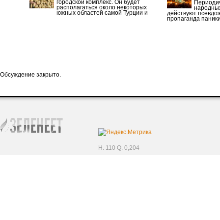
городской комплекс. Он будет
Периоди
располагаться около некоторых
народных
южных областей самой Турции и
действуют псевдоэк
пропаганда паники
Обсуждение закрыто.
H. 110 Q. 0,204