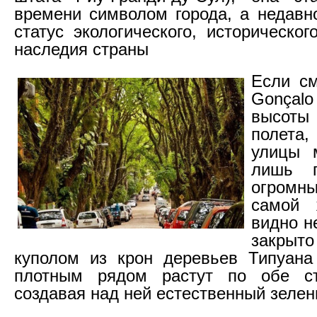
времени символом города, а недавн
статус экологического, историческог
наследия страны
Если см
Gonçalo
высот
полет
улицы 
лишь г
огромны
самой
видно не
закры
куполом из крон деревьев Типуана
плотным рядом растут по обе с
создавая над ней естественный зелен