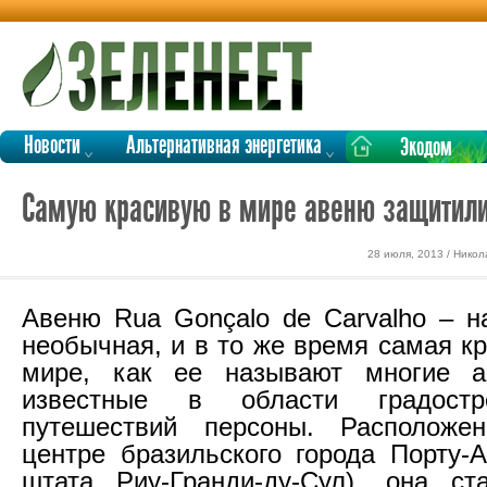
Новости
Альтернативная энергетика
Экодом
Самую красивую в мире авеню защитили
28 июля, 2013 / Никол
Авеню Rua Gonçalo de Carvalho – н
необычная, и в то же время самая к
мире, как ее называют многие а
известные в области градостр
путешествий персоны. Располож
центре бразильского города Порту-А
штата Риу-Гранди-ду-Сул), она ст