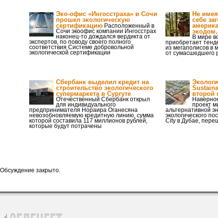
Эко-офис «Ингосстраха» в Сочи
Не имея
прошел экологическую
себе за
сертификацию
америка
Расположенный в
Сочи экоофис компании Ингосстрах
экодом,
наконец-то дождался вердикта от
В мире в
экспертов, по поводу своего полного
приобретает тенд
соответствия Системе добровольной
из мегаполисов в 
экологической сертификации
от сумасшедшего 
Сбербанк выделил кредит на
Экологи
строительство экологического
Sustain
супермаркета в Сургуте
второй 
Отечественный Сбербанк открыл
Наверно
для индивидуального
проект м
предпринимателя Нораира Оганесяна
альтернативной эн
невозобновляемую кредитную линию, сумма
экологического по
которой составила 117 миллионов рублей,
City в Дубае, пере
которые будут потрачены
Обсуждение закрыто.