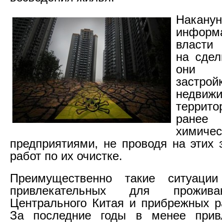
Накану
инфор
власти
на сдел
они 
застр
недвиж
террит
ранее
химиче
предприятиями, не проводя на этих 
работ по их очистке.
Преимущественно такие ситуаци
привлекательных для прожива
Центрального Китая и прибрежных р
За последние годы в менее прив