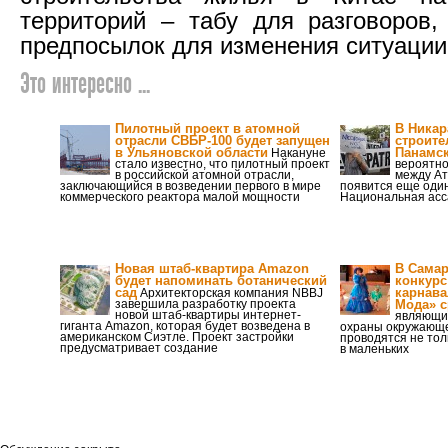
территорий – табу для разговоров,
предпосылок для изменения ситуации 
Это интересно ...
Пилотный проект в атомной
В Никар
отрасли СВБР-100 будет запущен
строите
в Ульяновской области
Панамск
Накануне
стало известно, что пилотный проект
вероятно
в российской атомной отрасли,
между Ат
заключающийся в возведении первого в мире
появится еще один
коммерческого реактора малой мощности
Национальная асс
Новая штаб-квартира Amazon
В Самар
будет напоминать ботанический
конкурс
сад
карнава
Архитекторская компания NBBJ
завершила разработку проекта
Мода» с
новой штаб-квартиры интернет-
являющи
гиганта Amazon, которая будет возведена в
охраны окружающе
американском Сиэтле. Проект застройки
проводятся не толь
предусматривает создание
в маленьких