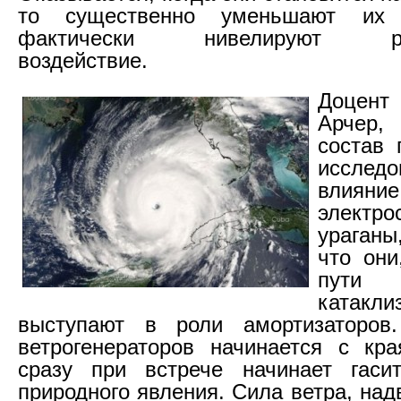
то существенно уменьшают их
фактически нивелируют раз
воздействие.
Доцен
Арчер
состав 
исслед
влиян
элект
ураганы
что они
пути
катакли
выступают в роли амортизаторов.
ветрогенераторов начинается с кра
сразу при встрече начинает гаси
природного явления. Сила ветра, на