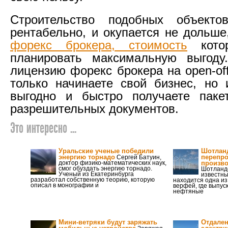
Строительство подобных объекто
рентабельно, и окупается не дольш
форекс брокера, стоимость
котор
планировать максимальную выгоду
лицензию форекс брокера на open-off
только начинаете свой бизнес, но
выгодно и быстро получаете паке
разрешительных документов.
Это интересно ...
Уральские ученые победили
Шотланд
энергию торнадо
перепр
Сергей Батуин,
доктор физико-математических наук,
произво
смог обуздать энергию торнадо.
Шотландс
Ученый из Екатеринбурга
известны
разработал собственную теорию, которую
находится одна из
описал в монографии и
верфей, где выпус
нефтяные
Мини-ветряки будут заряжать
Отдален