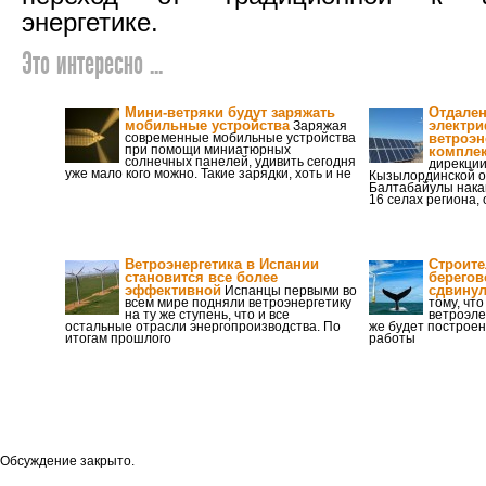
энергетике.
Это интересно ...
Мини-ветряки будут заряжать
Отдален
мобильные устройства
электри
Заряжая
современные мобильные устройства
ветроэн
при помощи миниатюрных
компле
солнечных панелей, удивить сегодня
дирекции
уже мало кого можно. Такие зарядки, хоть и не
Кызылординской о
Балтабайулы накан
16 селах региона,
Ветроэнергетика в Испании
Строите
становится все более
берегов
эффективной
сдвинул
Испанцы первыми во
всем мире подняли ветроэнергетику
тому, чт
на ту же ступень, что и все
ветроэле
остальные отрасли энергопроизводства. По
же будет построен
итогам прошлого
работы
Обсуждение закрыто.