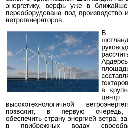
энергетику, верфь уже в ближайше
переоборудована под производство 
ветрогенераторов.
В пе
шотланд
руковод
рассчит
Ардер
площа
сост
гектаро
в круп
центр
высокотехнологичной ветроэнерге
позволит, в первую очередь,
обеспечить страну энергией ветра, за
в прибрежных водах своеобра