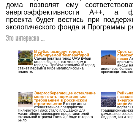
дома позволят ему соответствова
энергоэффективности А++, а фи
проекта будет вестись при поддерж
экологического фонда и Программы р
Это интересно ...
В Дубае возведут город с
Срок сл
регулируемой температурой
поможе
Самый богатый город ОАЭ Дубай
песок
Ак
скоро обзаведется «городом в
привыкли
городе». Причем возводимый город
аноды на
станет первым в мире мегаполисом на
инженеры больше 
планете,
производительност
Энергосберегающее остекление
Рейкьяв
может стать нормативным
назвал
требованием в российском
энерго
строительстве
мире
В конце июня
Ав
отечественное предприятие
портал O
Пилкингтон Гласс стало площадкой для
традиционным еже
масштабного совещания представителей
самых энергоэффе
стекольной отрасли России, в ходе которого
Лидером, как и в 
было