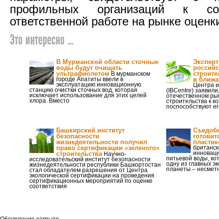
профильных организаций к со
ответственной работе на рынке оценк
Это интересно ...
В Мурманской области сточные
Эксперт
воды будут очищать
российс
ультрафиолетом
строите
В мурманском
городе Апатиты ввели в
в ближ
эксплуатацию инновационную
Центра и
станцию очистки сточных вод, которая
(IBCentre) заявили
исключает использование для этих целей
отечественном ры
хлора. Вместо
строительства к ко
поспособствуют ег
Башкирский институт
Съедобн
безопасности
готовит
жизнедеятельности получил
пласти
право сертификации «зеленого»
британск
инноваци
строительства
Научно-
питьевой воды, ко
исследовательский институт безопасности
одну из главных э
жизнедеятельности республики Башкортостан
планеты – несмет
стал обладателем разрешения от Центра
экологической сертификации на проведения
сертификационных мероприятий по оценке
соответствия