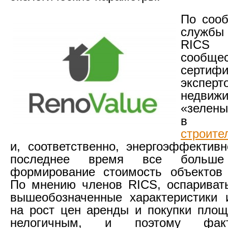
По сооб
службы
RICS 
сообще
сертиф
экспе
недвижи
«зелены
в п
строит
и, соответственно, энергоэффективн
последнее время все больш
формирование стоимость объектов 
По мнению членов RICS, оспаривать
вышеобозначенные характеристики 
на рост цен аренды и покупки пло
нелогичным, и поэтому фак