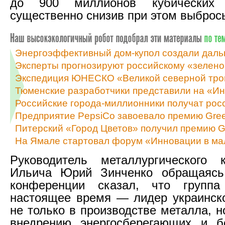
до 900 миллионов кубических 
существенно снизив при этом выброс
Энергоэффективный дом-купол создали даль
Эксперты прогнозируют российскому «зелено
Экспедиция ЮНЕСКО «Великой северной троп
Тюменские разработчики представили на «Ин
Российские города-миллионники получат рос
Предприятие PepsiCo завоевало премию Gre
Питерский «Город Цветов» получил премию G
На Ямале стартовал форум «Инновации в ма
Руководитель металлургического 
Ильича Юрий Зинченко обращаясь
конференции сказал, что групп
настоящее время — лидер украинск
не только в производстве металла, н
внедрению энергосберегающих и б