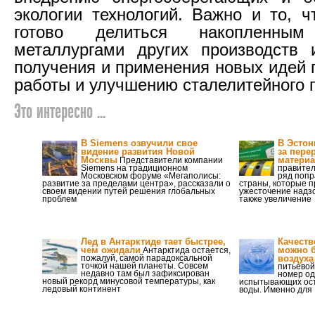
экологии технологий. Важно и то, ч
готово делиться накопленн
металлургами других производств 
получения и применения новых идей 
работы и улучшению сталелитейного 
Это интересно ...
В Siemens озвучили свое
В Эстон
видение развития Новой
за пере
Москвы
материа
Представители компании
Siemens на традиционном
правител
Московском форуме «Мегаполисы:
ряд попр
развитие за пределами центра», рассказали о
страны, которые 
своем видении путей решения глобальных
ужесточение надзо
проблем
также увеличение
Лед в Антарктиде тает быстрее,
Качеств
чем ожидали
можно б
Антарктида остается,
пожалуй, самой парадоксальной
воздуха
точкой нашей планеты. Совсем
питьевой
недавно там был зафиксирован
номер од
новый рекорд минусовой температуры, как
испытывающих ос
ледовый континент
воды. Именно для