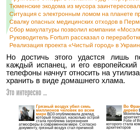
Тюменские экодома из мусора заинтересова
Ситуация с электронным ломом на планете п
Свалку опасных медицинских отходов в Перм
Сбор макулатуры позволил компании «Мосэле
Руководитель Fortum рассказал о переработк
Реализация проекта «Чистый город» в Украин
Но достичь этого удастся лишь по
каждый испанец, и его европейский 
телефоны начнут относить на утилиза
хранить в виде домашнего хлама.
Это интересно ...
Грязный воздух убил семь
Во Фран
миллионов человек во всем
дерево
В
мире
Монпель
ВОЗ опубликовала доклад,
архитекту
который показал, насколько острой
Folie of 
стала проблема загрязнения
которого стала ко
атмосферы в современном мире. Согласно
архитекторов
документу, грязный воздух стал причиной