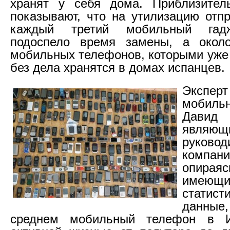
хранят у себя дома. Приблизител
показывают, что на утилизацию отп
каждый третий мобильный гадж
подоспело время замены, а окол
мобильных телефонов, которыми уже 
без дела хранятся в домах испанцев.
Экспе
мобильн
Давид
являющ
руковод
комп
опи
имеющи
статист
данные,
среднем мобильный телефон в И