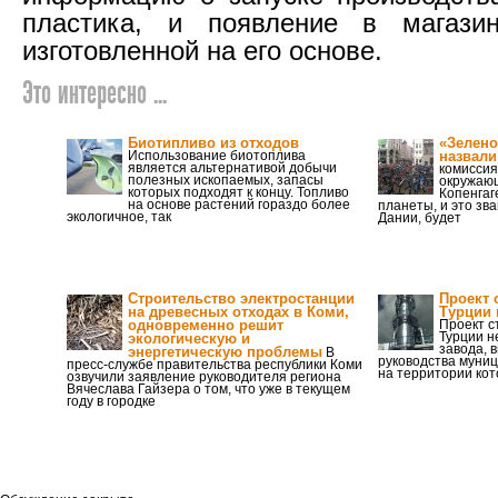
пластика, и появление в магазин
изготовленной на его основе.
Это интересно ...
Биотипливо из отходов
«Зелено
Использование биотоплива
назвали
является альтернативой добычи
комиссия
полезных ископаемых, запасы
окружаю
которых подходят к концу. Топливо
Копенгаг
на основе растений гораздо более
планеты, и это зв
экологичное, так
Дании, будет
Строительство электростанции
Проект 
на древесных отходах в Коми,
Турции 
одновременно решит
Проект с
Турции 
экологическую и
завода, 
энергетическую проблемы
В
руководства муниц
пресс-службе правительства республики Коми
на территории кот
озвучили заявление руководителя региона
Вячеслава Гайзера о том, что уже в текущем
году в городке