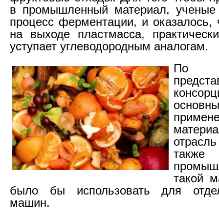
в промышленный материал, ученые 
процесс ферментации, и оказалось, 
на выходе пластмасса, практическ
уступает углеводородным аналогам.
По 
предста
консорц
основн
приме
материа
отрасл
также 
промыш
такой м
было бы использовать для отде
машин.