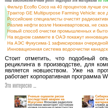
Фильтр Ecoflo Coco на 40 процентов лучше о
Трактор GE Multipurpose Farming Vehicle: все
Российские специалисты очистят радиоактив
Разлив нефти возле Нижневартовска, не сказ
Новый способ очистки промышленных и бытов
На водном саммите в ОАЭ покажут инновации
На АЭС Фукусима-1 зафиксирован очередной 
Инновационная система водоочистки канадск
Стоит отметить, что подобный оп
рециклинга в производстве, для ком
является новшеством. Уже на про
работает корпоративная программа W
Это интересно ...
Ученые оценили риски
Сибирк
последствий аварии на
патент 
Фукусиме
материа
Японские радиологи
постоянно мониторят состояние
службе д
уровня радиации в окрестностях,
хозяйств