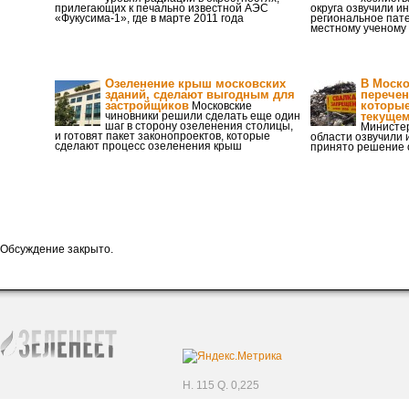
прилегающих к печально известной АЭС
округа озвучили и
«Фукусима-1», где в марте 2011 года
региональное пат
местному ученому
Озеленение крыш московских
В Моско
зданий, сделают выгодным для
перечен
застройщиков
которые
Московские
чиновники решили сделать еще один
текущем
шаг в сторону озеленения столицы,
Министер
и готовят пакет законопроектов, которые
области озвучили 
сделают процесс озеленения крыш
принято решение о
Обсуждение закрыто.
H. 115 Q. 0,225