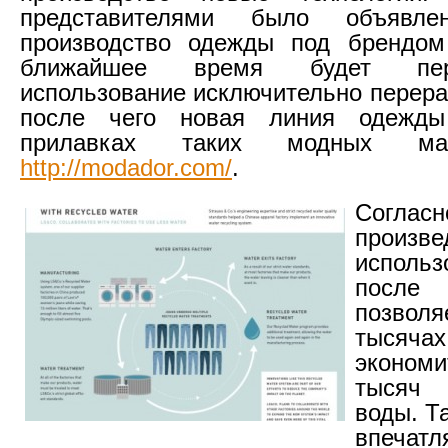
представителями было объявл
производство одежды под брендом 
ближайшее время будет пе
использование исключительно перера
после чего новая линия одежды
прилавках таких модных маг
http://modador.com/
.
Согласн
произве
исполь
посл
позво
тысячах
эконом
тысяч
воды. Т
впечат