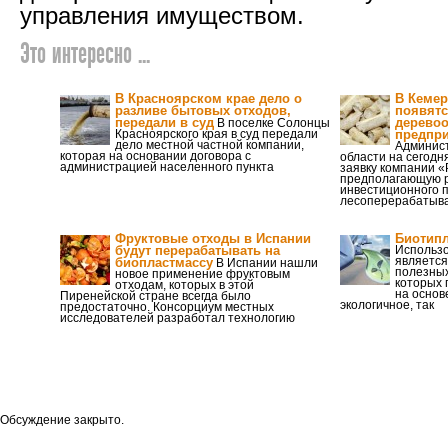
управления имуществом.
Это интересно ...
В Красноярском крае дело о
В Кемер
разливе бытовых отходов,
появятс
передали в суд
дерево
В поселке Солонцы
Красноярского края в суд передали
предпри
дело местной частной компании,
Админис
которая на основании договора с
области на сегод
администрацией населенного пункта
заявку компании «
предполагающую р
инвестиционного п
лесоперерабатыв
Фруктовые отходы в Испании
Биотипл
будут перерабатывать на
Использ
является
биопластмассу
В Испании нашли
полезных
новое применение фруктовым
которых 
отходам, которых в этой
на основ
Пиренейской стране всегда было
экологичное, так
предостаточно. Консорциум местных
исследователей разработал технологию
Обсуждение закрыто.