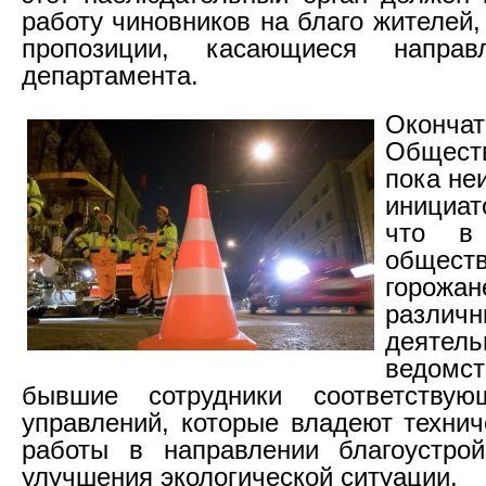
работу чиновников на благо жителей,
пропозиции, касающиеся направ
департамента.
Окончат
Обществ
пока неи
инициа
что в
обществ
горожан
разли
деятель
ведомс
бывшие сотрудники соответству
управлений, которые владеют технич
работы в направлении благоустрой
улучшения экологической ситуации.