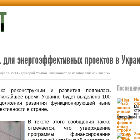
етика
Экодом
. для энергоэффективных проектов в Укра
враля, 2014 / Григорий Ульман, Специалист по возобновляемой энергии
Последние 
ка реконструкции и развития появилась
ближайшее время Украине будет выделено 100
Но
должения развития функционирующей ныне
ст
Ма
ктивности в стране.
стр
про
ближайшее в
В тексте этого сообщения также
отмечается, что утверждение
программы финансирования
За
эл