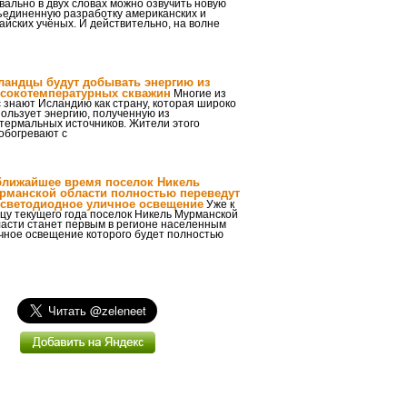
вально в двух словах можно озвучить новую
ъединенную разработку американских и
айских учёных. И действительно, на волне
ландцы будут добывать энергию из
сокотемпературных скважин
Многие из
 знают Исландию как страну, которая широко
ользует энергию, полученную из
термальных источников. Жители этого
обогревают с
ближайшее время поселок Никель
рманской области полностью переведут
 светодиодное уличное освещение
Уже к
цу текущего года поселок Никель Мурманской
ласти станет первым в регионе населенным
ичное освещение которого будет полностью