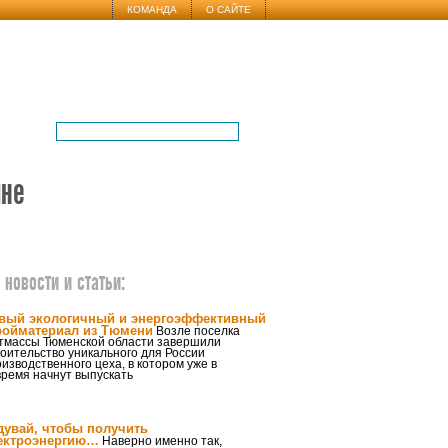
КОМАНДА
О САЙТЕ
ине
новости и статьи:
вый экологичный и энергоэффективный
ройматериал из Тюмени
Возле поселка
тмассы Тюменской области завершили
оительство уникального для России
изводственного цеха, в котором уже в
ремя начнут выпускать
дувай, чтобы получить
ектроэнергию…
Наверно именно так,