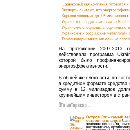
Южнокорейская компания готовится к 
Эксперты считают, что энергоэффекти
Харьков экономит до 1.5 миллионов гр
Украинское представительство Shell 
Украинские специалисты оценили поте
Украинские и российские металлурги 
Термомодернизация как один из спосо
На протяжении 2007-2013 г
действовала программа Ukrain
которой было профинансир
энергоэффективности.
В общей же сложности, по сост
в кредитном формате средства н
сумму в 12 миллиардов долла
крупнейшим инвестором в стран
Это интересно ...
Остров Эгг – самый з
остров на планете
Зван
зеленого остров Эгг, пр
шотландскому архипелагу