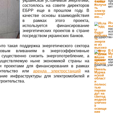
украинской устойчивой энергетики,
бук
об
состоялось на совете директоров
кит
ЕБРР еще в прошлом году. В
качестве основы взаимодействия
в рамках этого проекта,
Ис
используется финансирование
вы
нас
энергетических проектов в стране
исп
гео
посредством украинских банков.
государства 
то такая поддержка энергетического сектора
совым вливаниям в энергоэффективные
В 
Му
 существенно снизить энергопотребление, а
на
кон
существляемую ныне экономикой страны на
об
пунктом, ул
и проектами для финансирования в рамках
оительство или
аренда электростанций
на
дание инфраструктуры для электромобилей и
троительства.