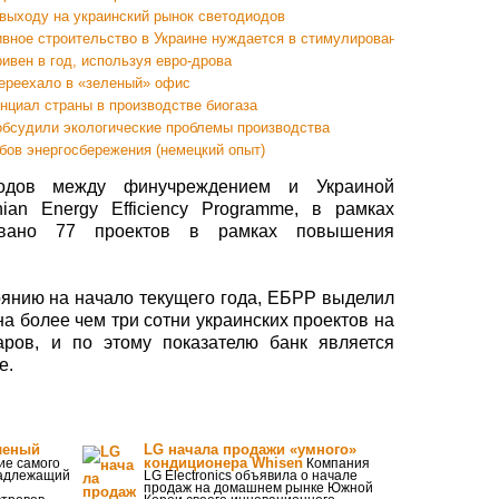
выходу на украинский рынок светодиодов
вное строительство в Украине нуждается в стимулировании
ивен в год, используя евро-дрова
переехало в «зеленый» офис
нциал страны в производстве биогаза
обсудили экологические проблемы производства
бов энергосбережения (немецкий опыт)
одов между финучреждением и Украиной
ian Energy Efficiency Programme, в рамках
овано 77 проектов в рамках повышения
оянию на начало текущего года, ЕБРР выделил
а более чем три сотни украинских проектов на
ров, и по этому показателю банк является
е.
еленый
LG начала продажи «умного»
кондиционера Whisen
ие самого
Компания
инадлежащий
LG Electronics объявила о начале
продаж на домашнем рынке Южной