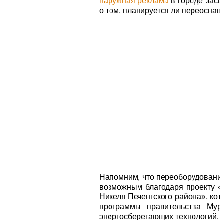
наружная реклама
в городе зас
о том, планируется ли переосна
Напомним, что переоборудовани
возможным благодаря проекту 
Никеля Печенгского района», к
программы правительства Му
энергосберегающих технологий.