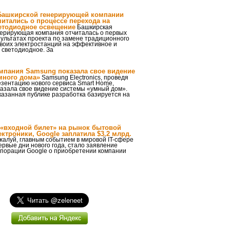
Башкирской генерирующей компании
читались о процессе перехода на
етодиодное освещение
Башкирская
нерирующая компания отчиталась о первых
ультатах проекта по замене традиционного
воих электростанций на эффективное и
 светодиодное. За
мпания Samsung показала свое видение
много дома»
Samsung Electronics, проведя
езентацию нового сервиса Smart Home,
казала свое видение системы «умный дом».
азанная публике разработка базируется на
 «входной билет» на рынок бытовой
ектроники, Google заплатила $3.2 млрд.
жалуй, главным событием в мировой IT-сфере
ервые дни нового года, стало заявление
рпорации Google о приобретении компании