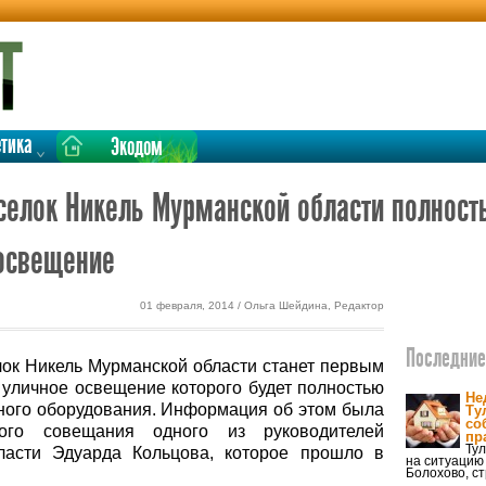
етика
Экодом
елок Никель Мурманской области полност
 освещение
01 февраля, 2014 / Ольга Шейдина, Редактор
Последние 
елок Никель Мурманской области станет первым
 уличное освещение которого будет полностью
Не
дного оборудования. Информация об этом была
Ту
со
ого совещания одного из руководителей
пр
Тул
ласти Эдуарда Кольцова, которое прошло в
на ситуацию
Болохово, с