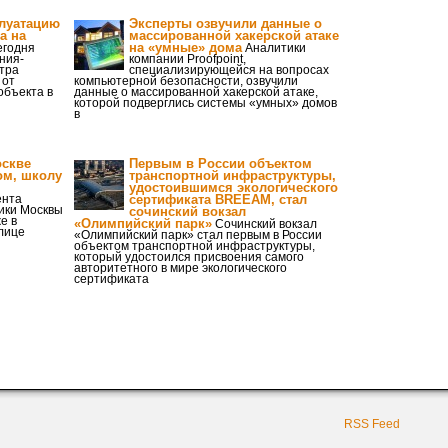
плуатацию
Эксперты озвучили данные о
а на
массированной хакерской атаке
на «умные» дома
годня
Аналитики
ния-
компании Proofpoint,
тра
специализирующейся на вопросах
 от
компьютерной безопасности, озвучили
объекта в
данные о массированной хакерской атаке,
которой подверглись системы «умных» домов
в
оскве
Первым в России объектом
ом, школу
транспортной инфраструктуры,
удостоившимся экологического
ента
сертификата BREEAM, стал
ики Москвы
сочинский вокзал
е в
«Олимпийский парк»
Сочинский вокзал
лице
«Олимпийский парк» стал первым в России
объектом транспортной инфраструктуры,
который удостоился присвоения самого
авторитетного в мире экологического
сертификата
RSS Feed