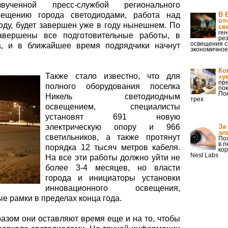
ученной пресс-службой регионального
вещению города светодиодами, работа над
В 
от
оду, будет завершен уже в году нынешнем. По
св
ге
авершены все подготовительные работы, в
рез
освещения с
та, и в ближайшее время подрядчики начнут
экономичное
Ко
Также стало известно, что для
«у
пр
полного оборудования поселка
по
Пок
Никель светодиодным
трех
освещением, специалисты
установят 691 новую
электрическую опору и 966
За
эл
светильников, а также протянут
По
в п
порядка 12 тысяч метров кабеля.
ко
Nest Labs
На все эти работы должно уйти не
более 3-4 месяцев, но власти
города и инициаторы установки
инновационного освещения,
е рамки в пределах конца года.
разом они оставляют время еще и на то, чтобы