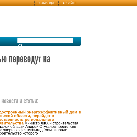
КОМАНДА
О САЙТЕ
ью переведут на
новости и статьи:
достроенный энергоэффективный дом в
льской области, перейдет в
бственность регионального
авительства
Министр ЖКХ и строительства
ьской области Андрей Стукалов пролил свет
 с энергоэффективным домом в городе
троительство которого