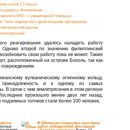
ние cилой 5,1 балла
ы и разруху Филиппинам
 самолета МЧС с гуманитарной помощью
ия, Чили подверглась двум мощным афтершокам
сейсмический разлом
землетрясений
го реагирования удалось наладить работу
. Однако второй по значению филиппинский
озобновить свою работу пока не может. Также
рт, расположенный на острове Бохоль, так как
м повреждениям.
еанскому вулканическому огненному кольцу,
т принадлежность и к одному из самых
. В связи с чем землетрясения в этом регионе
 Последнее произошло менее двух лет назад,
и подземных толчков стали более 100 человек.
жается
В Обнинске открылась выставка
работ победителей фестиваля
бесные
 последнее
«Золотая черепаха»