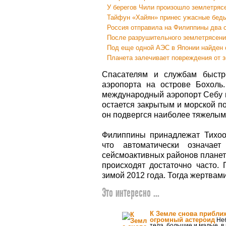
У берегов Чили произошло землетрясе
Тайфун «Хайян» принес ужасные бед
Россия отправила на Филиппины два
После разрушительного землетрясен
Под еще одной АЭС в Японии найден 
Планета залечивает повреждения от 
Спасателям и службам быстро
аэропорта на острове Бохоль
международный аэропорт Себу в
остается закрытым и морской по
он подвергся наиболее тяжелы
Филиппины принадлежат Тихоок
что автоматически означае
сейсмоактивных районов планеты
происходят достаточно часто.
зимой 2012 года. Тогда жертвам
Это интересно ...
К Земле снова прибли
огромный астероид
Не
тела, большие и малые, в