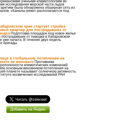
ериканскими учеными-климатологами во
мя исследования морской части льдов
тарктики была обнаружена обширная сеть из
налов. «Каналы-реки» располагаются под
хабаровском крае стартует стройка
рвых квартир для пострадавших от
водка
Подготовка площадок под новое жилье
 пострадавших от паводка в Хабаровском
е уже начата. В течение двух недель
е бригады
лнце в глобальном потеплении на
анете не виновато
Противники
тропогенности климатических изменений
мли основным виновником потепления на
шей планете называют солнечную активность.
ституте космических исследований РАН