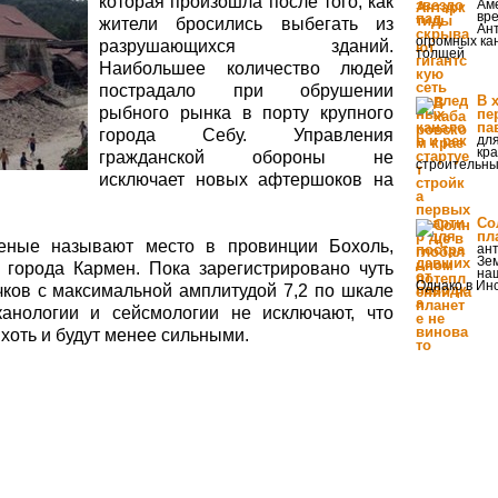
которая произошла после того, как
Ам
вре
жители бросились выбегать из
Ан
огромных ка
разрушающихся зданий.
толщей
Наибольшее количество людей
пострадало при обрушении
В 
рыбного рынка в порту крупного
пе
па
города Себу. Управления
для
кра
гражданской обороны не
строительны
исключает новых афтершоков на
Со
пл
еные называют место в провинции Бохоль,
ан
Зе
 города Кармен. Пока зарегистрировано чуть
на
Однако в Ин
ков с максимальной амплитудой 7,2 по шкале
канологии и сейсмологии не исключают, что
хоть и будут менее сильными.