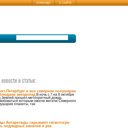
КОМАНДА
О САЙТЕ
новости и статьи:
нкт-Петербург и все северное полушарие
блюдали звездопад
В ночь с 7 на 8 октября
д Землей прошел метеоритный дождь,
любоваться которым смогли жители Северного
лушария планеты, так
ды Антарктиды скрывают гигантскую
ть подледных каналов и рек