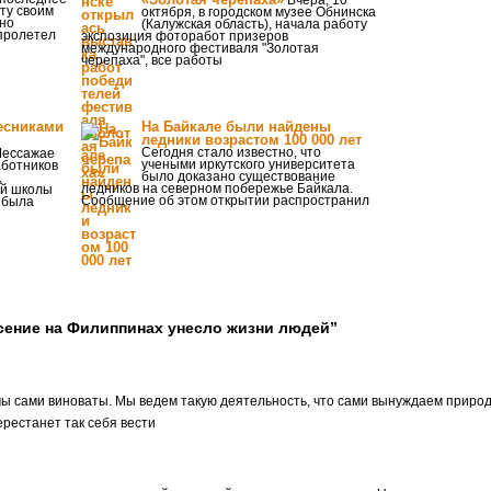
Вчера, 10
ту своим
октября, в городском музее Обнинска
но
(Калужская область), начала работу
пролетел
экспозиция фоторабот призеров
международного фестиваля "Золотая
черепаха", все работы
есниками
На Байкале были найдены
ледники возрастом 100 000 лет
Сегодня стало известно, что
Мессажае
учеными иркутского университета
аботников
было доказано существование
,
ледников на северном побережье Байкала.
ей школы
Сообщение об этом открытии распространил
 была
сение на Филиппинах унесло жизни людей”
мы сами виноваты. Мы ведем такую деятельность, что сами вынуждаем природу
рестанет так себя вести