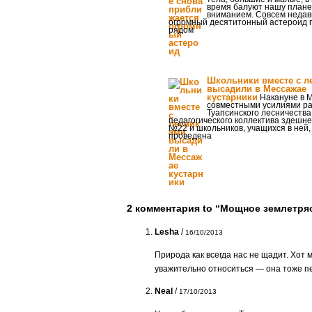
время балуют нашу плане
вниманием. Совсем недав
огромный десятитонный астероид 
рядом
Школьники вместе с л
высадили в Мессажае
кустарники
Накануне в 
совместными усилиями р
Туапсинского лесничества
педагогического коллектива здешн
№22 и школьников, учащихся в ней,
проведена
2 комментария to “Мощное землетря
Lesha
/
16/10/2013
Природа как всегда нас не щадит. Хот 
уважительно относиться — она тоже пе
Neal
/
17/10/2013