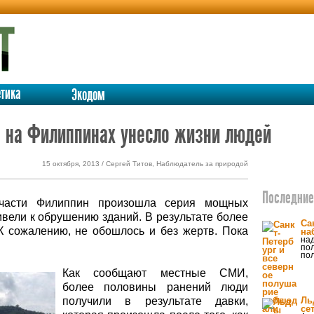
етика
Экодом
 на Филиппинах унесло жизни людей
15 октября, 2013 / Сергей Титов, Наблюдатель за природой
Последние 
 части Филиппин произошла серия мощных
ивели к обрушению зданий. В результате более
Са
К сожалению, не обошлось и без жертв. Пока
на
на
по
по
Как сообщают местные СМИ,
более половины ранений люди
получили в результате давки,
Ль
се