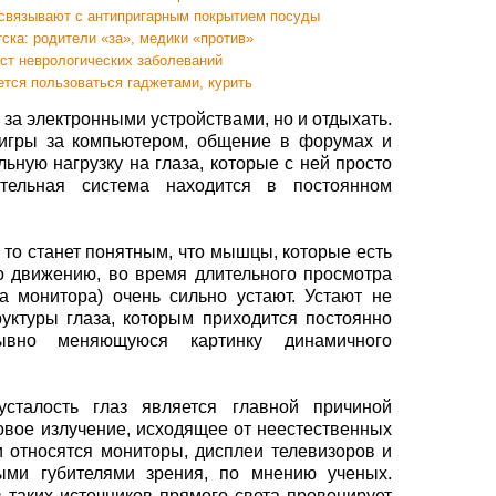
связывают с антипригарным покрытием посуды
ска: родители «за», медики «против»
ст неврологических заболеваний
ется пользоваться гаджетами, курить
 за электронными устройствами, но и отдыхать.
 игры за компьютером, общение в форумах и
льную нагрузку на глаза, которые с ней просто
тельная система находится в постоянном
, то станет понятным, что мышцы, которые есть
го движению, во время длительного просмотра
а монитора) очень сильно устают. Устают не
уктуры глаза, которым приходится постоянно
ывно меняющуюся картинку динамичного
талость глаз является главной причиной
овое излучение, исходящее от неестественных
 и относятся мониторы, дисплеи телевизоров и
ыми губителями зрения, по мнению ученых.
 таких источников прямого света провоцирует