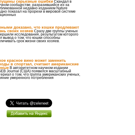
пущены серьезные ошибки
Скандал в
учном сообществе, разразившийся из-за
убликованной недавно изданием Nature
ядно показал на прорехи в мировой системе
ационных
еными доказано, что кошки продлевают
знь своих хозяев
Сразу две группы ученых
вершили исследования, результатом которого
л вывод о том, что кошки способны
личивать срок жизни своих хозяев.
хое красное вино может заменить
ходы в спортзал, считают американские
еные
В авторитетном научном издании
SEB Journal (США) появился масштабный
ериал о том, что группа американских ученых,
ияние умеренного потребления