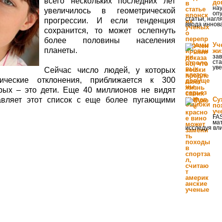
всего нескольких последних лет
до
на
увеличилось в геометрической
оп
статьи, нагл
прогрессии. И если тенденция
ввода иннов
сохранится, то может ослепнуть
более половины населения
Уч
планеты.
жи
за
ста
уве
Сейчас число людей, у которых
ические отклонения, приближается к 300
рых – это дети. Еще 40 миллионов не видят
авляет этот список с еще более пугающими
Су
по
уч
FA
мат
исследуя вл