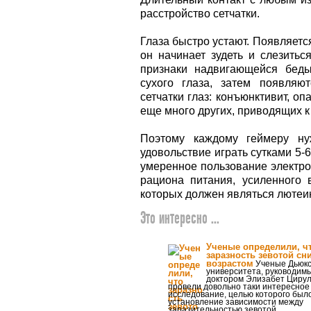
расстройство сетчатки.
Глаза быстро устают. Появляется
он начинает зудеть и слезитьс
признаки надвигающейся беды
сухого глаза, затем появляю
сетчатки глаз: конъюнктивит, оп
еще много других, приводящих к
Поэтому каждому геймеру н
удовольствие играть сутками 5-
умеренное пользование электр
рациона питания, усиленного
которых должен являться лютеи
Это интересно ...
Ученые определили, ч
заразность зевотой сн
возрастом
Ученые Дьюкс
университета, руководим
доктором Элизабет Цирул
провели довольно таки интересное
исследование, целью которого был
установление зависимости между
заразительностью зевотой