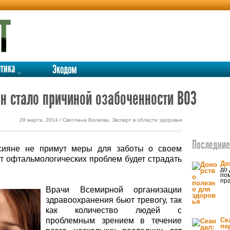
етика
Экодом
ян стало причиной озабоченности ВОЗ
28 марта, 2014 / Светлана Волкова, Эксперт в области здоровья
Последние 
сияне не примут меры для заботы о своем
 от офтальмологических проблем будет страдать
До
до 
пом
пра
Врачи Всемирной организации
здравоохранения бьют тревогу, так
как количество людей с
проблемным зрением в течение
Ск
пе