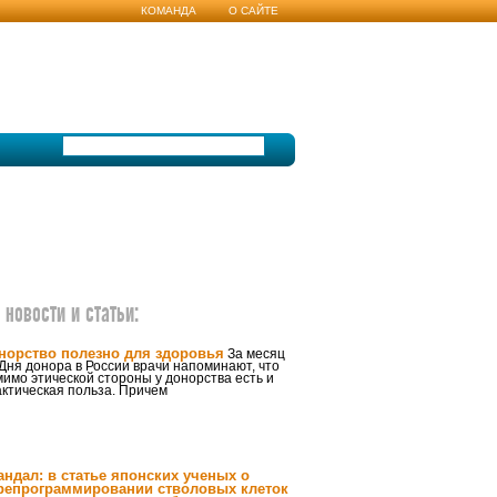
КОМАНДА
О САЙТЕ
новости и статьи:
норство полезно для здоровья
За месяц
Дня донора в России врачи напоминают, что
имо этической стороны у донорства есть и
ктическая польза. Причем
андал: в статье японских ученых о
репрограммировании стволовых клеток