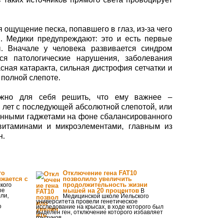
 ощущение песка, попавшего в глаз, из-за чего
я. Медики предупреждают: это и есть первые
. Вначале у человека развивается синдром
тся патологические нарушения, заболевания
асная катаракта, сильная дистрофия сетчатки и
 полной слепоте.
ужно для себя решить, что ему важнее –
6 лет с последующей абсолютной слепотой, или
онными гаджетами на фоне сбалансированного
 витаминами и микроэлементами, главным из
н.
то
Отключение гена FAT10
ижается с
позволило увеличить
продолжительность жизни
кого
ые
мышей на 20 процентов
В
ли,
Медицинской школе Йельского
университета провели генетическое
о
исследование на крысах, в ходе которого был
выделен ген, отключение которого избавляет
грызунов