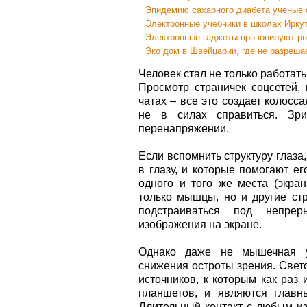
Эпидемию сахарного диабета ученые 
Электронные учебники в школах Иркут
Электронные гаджеты провоцируют ро
Эко дом в Швейцарии, где не разреша
Человек стал не только работать
Просмотр страничек соцсетей,
чатах – все это создает колосса
не в силах справиться. Зри
перенапряжении.
Если вспомнить структуру глаза
в глазу, и которые помогают е
одного и того же места (экран
только мышцы, но и другие стр
подстраиваться под непрер
изображения на экране.
Однако даже не мышечная ус
снижения остроты зрения. Свет
источников, к которым как раз
планшетов, и являются главн
Длительный контакт с любым из