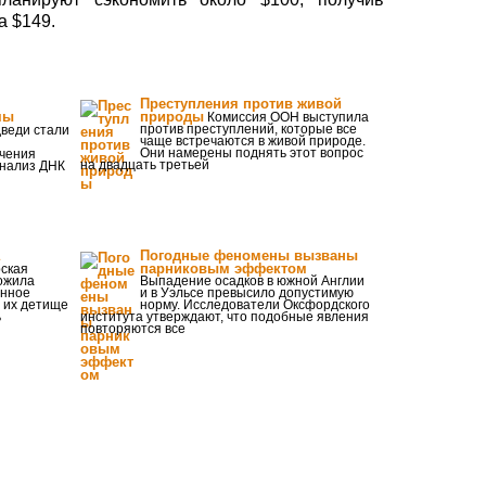
а $149.
Преступления против живой
мы
природы
Комиссия ООН выступила
против преступлений, которые все
веди стали
чаще встречаются в живой природе.
Они намерены поднять этот вопрос
учения
на двадцать третьей
анализ ДНК
Погодные феномены вызваны
парниковым эффектом
ская
ложила
Выпадение осадков в южной Англии
анное
и в Уэльсе превысило допустимую
 их детище
норму. Исследователи Оксфордского
ь
института утверждают, что подобные явления
повторяются все