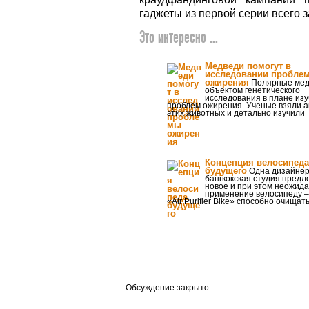
гаджеты из первой серии всего з
Это интересно ...
Медведи помогут в
исследовании пробле
ожирения
Полярные мед
объектом генетического
исследования в плане из
проблем ожирения. Ученые взяли 
этих животных и детально изучили
Концепция велосипеда
будущего
Одна дизайнер
бангкокская студия пред
новое и при этом неожид
применение велосипеду –
«Air Purifier Bike» способно очищат
Обсуждение закрыто.