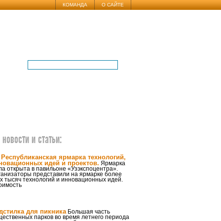
КОМАНДА
О САЙТЕ
новости и статьи:
I Республиканская ярмарка технологий,
новационных идей и проектов.
Ярмарка
а открыта в павильоне «Узэкспоцентра».
ганизаторы представили на ярмарке более
х тысяч технологий и инновационных идей.
оимость
дстилка для пикника
Большая часть
щественных парков во время летнего периода