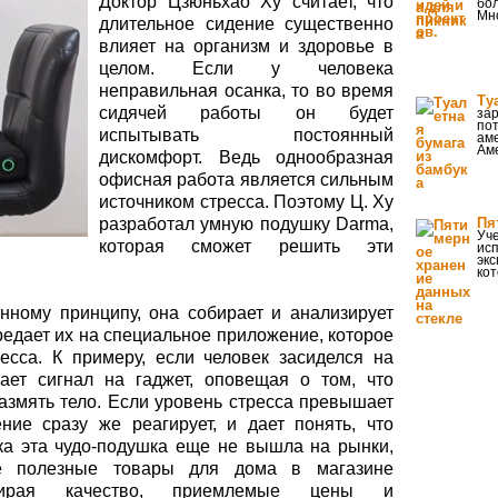
Доктор Цзюньхао Ху считает, что
бол
Мно
длительное сидение существенно
влияет на организм и здоровье в
целом. Если у человека
неправильная осанка, то во время
Ту
сидячей работы он будет
за
по
испытывать постоянный
ам
Ам
дискомфорт. Ведь однообразная
офисная работа является сильным
источником стресса. Поэтому Ц. Ху
разработал умную подушку Darma,
Пя
Уч
которая сможет решить эти
исп
экс
ко
нному принципу, она собирает и анализирует
редает их на специальное приложение, которое
есса. К примеру, если человек засиделся на
ает сигнал на гаджет, оповещая о том, что
азмять тело. Если уровень стресса превышает
ние сразу же реагирует, и дает понять, что
ка эта чудо-подушка еще не вышла на рынки,
е полезные товары для дома в магазине
ирая качество, приемлемые цены и