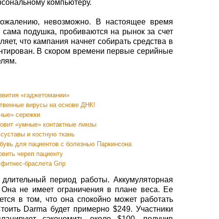
рсональному компьютеру.
сожалению, невозможно. В настоящее время
и сама подушка, пробиваются на рынок за счет
ляет, что кампания начнет собирать средства в
антирован. В скором времени первые серийные
елям.
звития «гаджетомании»
твенные вирусы на основе ДНК!
ные» сережки
товит «умные» контактные линзы
 суставы и костную ткань
бувь для пациентов с болезнью Паркинсона
овить череп пациенту
 фитнес-браслета Grip
 длительный период работы. Аккумуляторная
 Она не имеет ограничения в плане веса. Ее
тся в том, что она спокойно может работать
тоить Darma будет примерно $249. Участники
ланируют сэкономить около $100, получив