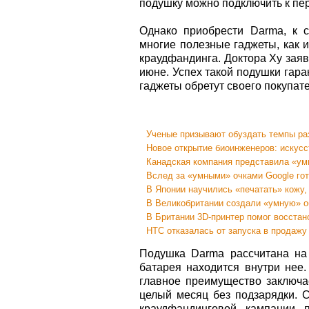
подушку можно подключить к пе
Однако приобрести Darma, к 
многие полезные гаджеты, как 
краудфандинга. Доктора Ху заяв
июне. Успех такой подушки гар
гаджеты обретут своего покупат
Ученые призывают обуздать темпы ра
Новое открытие биоинженеров: искусс
Канадская компания представила «ум
Вслед за «умными» очками Google го
В Японии научились «печатать» кожу,
В Великобритании создали «умную» о
В Британии 3D-принтер помог восстан
HTC отказалась от запуска в продажу
Подушка Darma рассчитана на
батарея находится внутри нее.
главное преимущество заключае
целый месяц без подзарядки. С
краудфандинговой кампании п