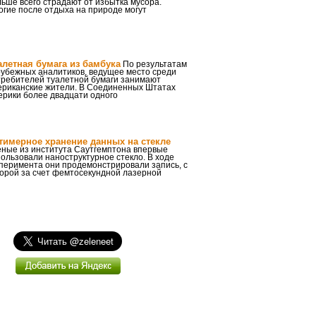
ьше всего страдают от избытка мусора.
гие после отдыха на природе могут
алетная бумага из бамбука
По результатам
рубежных аналитиков, ведущее место среди
требителей туалетной бумаги занимают
ериканские жители. В Соединенных Штатах
ерики более двадцати одного
тимерное хранение данных на стекле
еные из института Саутгемптона впервые
ользовали наноструктурное стекло. В ходе
перимента они продемонстрировали запись, с
торой за счет фемтосекундной лазерной