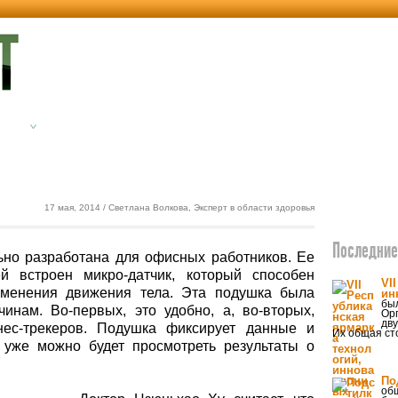
етика
Экодом
17 мая, 2014 / Светлана Волкова, Эксперт в области здоровья
Последние 
но разработана для офисных работников. Ее
й встроен микро-датчик, который способен
VI
зменения движения тела. Эта подушка была
ин
был
инам. Во-первых, это удобно, а, во-вторых,
Ор
дву
ес-трекеров. Подушка фиксирует данные и
Их общая ст
 уже можно будет просмотреть результаты о
По
об