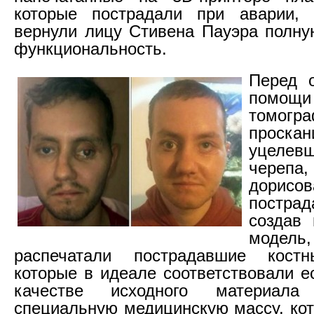
которые пострадали при аварии
вернули лицу Стивена Пауэра полн
функциональность.
Перед о
помощи
томогр
проскан
уцеле
череп
дорисов
пострад
создав 
модель,
распечатали пострадавшие кост
которые в идеале соответствовали е
качестве исходного материала 
специальную медицинскую массу, кот