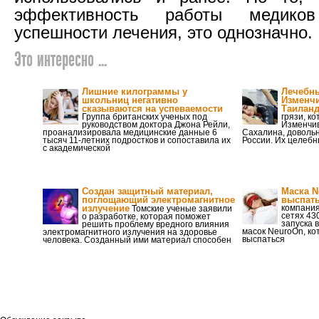
эффективность работы медико
успешности лечения, это однозначно.
Это интересно ...
Лишние килограммы у
Лечебны
школьниц негативно
Изменчи
сказываются на успеваемости
Таилан
Группа британских ученых под
грязи, к
руководством доктора Джона Рейли,
Изменчив
проанализировала медицинские данные 6
Сахалина, доволь
тысяч 11-летних подростков и сопоставила их
России. Их целеб
с академической
Создан защитный материал,
Маска N
поглощающий электромагнитное
выспать
излучение
компания
Томские ученые заявили
сетях 43
о разработке, которая поможет
запуска 
решить проблему вредного влияния
масок NeuroOn, ко
электромагнитного излучения на здоровье
выспаться
человека. Созданный ими материал способен