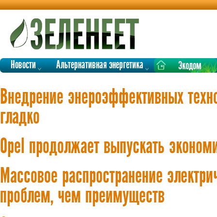
Новости
Альтернативная энергетика
Экодом
Внедрение энероэффективных техно
гладко
Opel продолжает выпускать эконом
Массовое распространение электрич
проблем, чем преимуществ