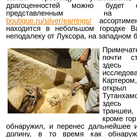
драгоценностей можно будет 
представленным 
boutique.ru/silver/earrings/
ассортимен
находится в небольшом городке Ва
неподалеку от Луксора, на западном 
Примеча
почти с
здесь 
исследов
Картером,
откры
Тутанхам
здесь в
траншеи
кроме гор
обнаружил, и перенес дальнейшее 
долину, в то время как обнаруж