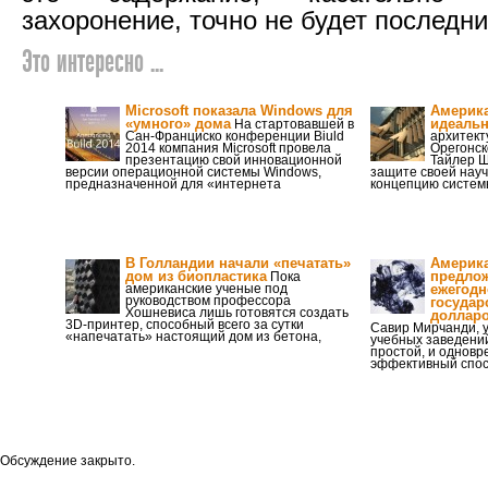
захоронение, точно не будет последн
Это интересно ...
Microsoft показала Windows для
Америка
«умного» дома
идеаль
На стартовавшей в
Сан-Франциско конференции Biuld
архитект
2014 компания Microsoft провела
Орегонск
презентацию свой инновационной
Тайлер Ш
версии операционной системы Windows,
защите своей науч
предназначенной для «интернета
концепцию систем
В Голландии начали «печатать»
Америк
дом из биопластика
предлож
Пока
американские ученые под
ежегодн
руководством профессора
государ
Хошневиса лишь готовятся создать
доллар
3D-принтер, способный всего за сутки
Савир Мирчанди, 
«напечатать» настоящий дом из бетона,
учебных заведений
простой, и однов
эффективный спос
Обсуждение закрыто.