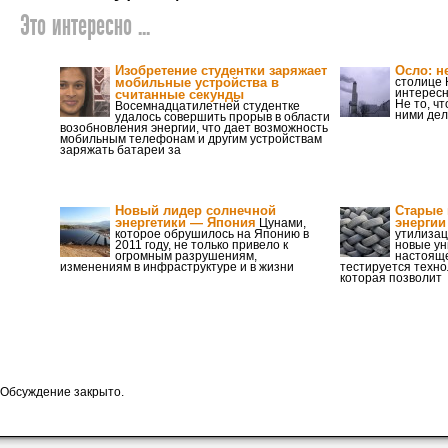
Это интересно ...
Изобретение студентки заряжает
Осло: н
мобильные устройства в
столице 
интересн
считанные секунды
Не то, чт
Восемнадцатилетней студентке
ними дел
удалось совершить прорыв в области
возобновления энергии, что дает возможность
мобильным телефонам и другим устройствам
заряжать батареи за
Новый лидер солнечной
Старые 
энергетики — Япония
энергии
Цунами,
которое обрушилось на Японию в
утилизац
2011 году, не только привело к
новые ун
огромным разрушениям,
настояще
изменениям в инфраструктуре и в жизни
тестируется техно
которая позволит
Обсуждение закрыто.