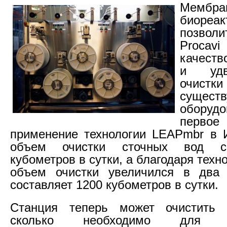
Мембра
биореа
позво
Proca
качеств
и удв
очистк
сущест
обору
первое
применение технологии LEAPmbr в 
объем очистки сточных вод с
кубометров в сутки, а благодаря тех
объем очистки увеличился в два 
составляет 1200 кубометров в сутки.
Станция теперь может очистить 
сколько необходимо для ис