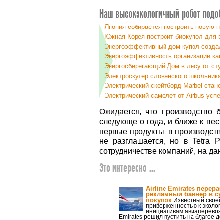
Япония собирается построить новую 
Южная Корея построит биокупол для
Энергоэффективный дом-купол созда
Энергоэффективность организации ка
Энергосберегающий Дом в лесу от студ
Электроскутер словенского школьник
Электрический скейтборд Marbel стан
Электрический самолет от Airbus усп
Ожидается, что производство б
следующего года, и ближе к ве
первые продукты, в производств
не разглашается, но в Tetra 
сотрудничестве компаний, на да
Это интересно ...
Airline Emirates перер
рекламный баннер в с
покупок
Известный свое
приверженностью к эколо
инициативам авиаперевозч
Emirates решил пустить на благое 