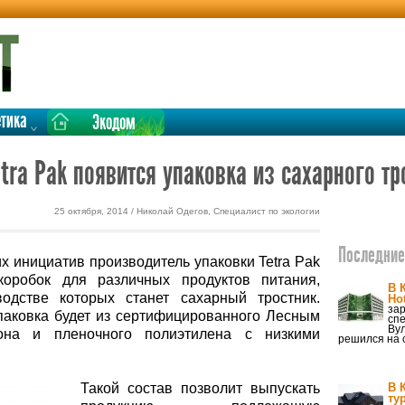
етика
Экодом
tra Pak появится упаковка из сахарного тр
25 октября, 2014 / Николай Одегов, Специалист по экологии
Последние 
х инициатив производитель упаковки Tetra Pak
оробок для различных продуктов питания,
В 
дстве которых станет сахарный тростник.
Ho
за
паковка будет из сертифицированного Лесным
сп
Ву
тона и пленочного полиэтилена с низкими
решился на 
Такой состав позволит выпускать
В 
ту