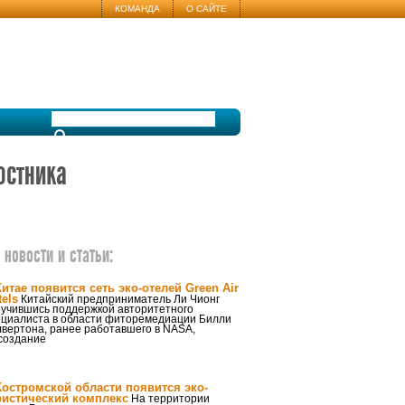
КОМАНДА
О САЙТЕ
остника
новости и статьи:
Китае появится сеть эко-отелей Green Air
tels
Китайский предприниматель Ли Чионг
ручившись поддержкой авторитетного
ециалиста в области фиторемедиации Билли
лвертона, ранее работавшего в NASA,
создание
Костромской области появится эко-
ристический комплекс
На территории