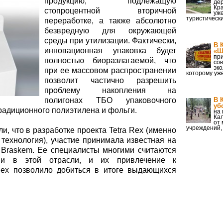
продукцию, подлежащую
дер
Кра
стопроцентной вторичной
уже
туристическ
переработке, а также абсолютно
безвредную для окружающей
среды при утилизации. Фактически,
В 
инновационная упаковка будет
«Ш
пр
полностью биоразлагаемой, что
со
эко
при ее массовом распространении
которому уж
позволит частично разрешить
проблему накопления на
полигонах ТБО упаковочного
В 
уб
радиционного полиэтилена и фольги.
на
Кал
от
учреждений,
и, что в разработке проекта Tetra Rex (именно
 технология), участие принимала известная на
Braskem. Ее специалисты многими считаются
ми в этой отрасли, и их привлечение к
Rex позволило добиться в итоге выдающихся