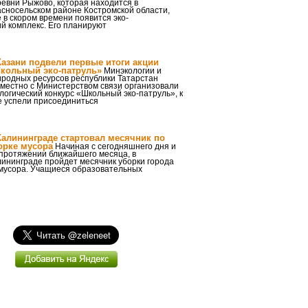
евни Рыжово, которая находится в
сносельском районе Костромской области,
 в скором времени появится эко-
ий комплекс. Его планируют
Казани подвели первые итоги акции
кольный эко-патруль»
Минэкологии и
иродных ресурсов республики Татарстан
вместно с Министерством связи организовали
логический конкурс «Школьный эко-патруль», к
е успели присоединиться
Калининграде стартовал месячник по
орке мусора
Начиная с сегодняшнего дня и
 протяжении ближайшего месяца, в
ининграде пройдет месячник уборки города
 мусора. Учащиеся образовательных