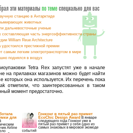
научную станцию в Антарктиде
 вымирающих животных
ли дальневосточные ученые
к составляющая часть энергоэффективности страны
ии William Reue Architecture
а удостоился престижной премии
ет самым легким электротранспортом в мире
ешно поднялся в воздух
иоупаковки Tetra Rex запустят уже в начале
сне на прилавках магазинов можно будет найти
е которых она используется. Их перечень пока
Pak отметили, что заинтересованных в таком
нный момент предостаточно.
аботала
Гонконг в пятый раз примет
умки для
EcoChic Design Award
В январе
следующего года Гонконг уже в
й
пятый раз примет у себя одно из
гическим
самых знаковых в мировой экомоде
ик Airline
событий
дело