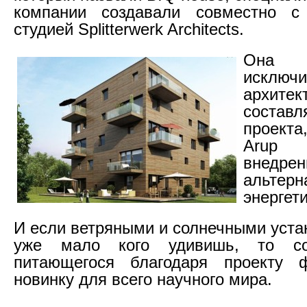
компании создавали совместно с 
студией Splitterwerk Architects.
Она 
исклю
архитек
состав
проект
Arup 
внедрен
альтерн
энергети
И если ветряными и солнечными уста
уже мало кого удивишь, то со
питающегося благодаря проекту ф
новинку для всего научного мира.