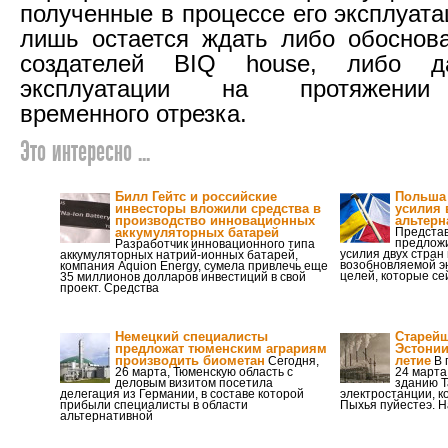
полученные в процессе его эксплуата
лишь остается ждать либо обоснов
создателей BIQ house, либо 
эксплуатации на протяжении 
временного отрезка.
Это интересно ...
Билл Гейтс и российские
Польша 
инвесторы вложили средства в
усилия 
производство инновационных
альтерн
аккумуляторных батарей
Представ
предлож
Разработчик инновационного типа
усилия двух стран
аккумуляторных натрий-ионных батарей,
возобновляемой эн
компания Aquion Energy, сумела привлечь еще
целей, которые се
35 миллионов долларов инвестиций в свой
проект. Средства
Немецкий специалисты
Старейш
предложат тюменским аграриям
Эстонии
производить биометан
летие
Сегодня,
В 
26 марта, Тюменскую область с
24 марта
деловым визитом посетила
зданию Т
делегация из Германии, в составе которой
электростанции, к
прибыли специалисты в области
Пыхья пуйестеэ. Н
альтернативной