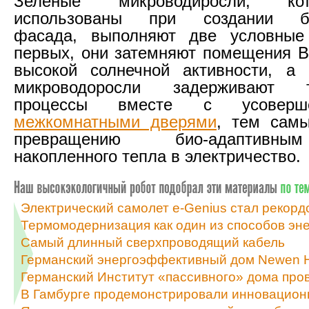
Зеленые микроводиросли, к
использованы при создании био
фасада, выполняют две условные
первых, они затемняют помещения B
высокой солнечной активности, а 
микроводоросли задерживают т
процессы вместе с усовершен
межкомнатными дверями
, тем самы
превращению био-адаптивн
накопленного тепла в электричество.
Электрический самолет e-Genius стал рекорд
Термомодернизация как один из способов эн
Самый длинный сверхпроводящий кабель
Германский энергоэффективный дом Newen H
Германский Институт «пассивного» дома про
В Гамбурге продемонстрировали инновацион