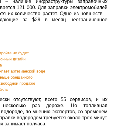
и – наличие инфраструктуры заправочных
вается 121 000. Для заправки электромобилей
отя их количество растет. Одно из новшеств –
одающие за $39 в месяц неограниченное
тройте не будет
ионный дизайн
a
тупает артезианской воде
аньше обещанного
 свободной продаже
биль
ески отсутствуют, всего 55 сервисов, и их
в несколько раз дороже. Но топливная
водороде, по мнению экспертов, со временем
правки водородом требуется около трех минут,
я занимает полчаса.