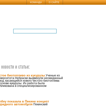
КОМАНДА
О САЙТЕ
новости и статьи:
стое биотопливо из кукурузы
Ученые из
иверситета Небраски выдвинули неожиданный
од, касающийся нового чистого биотоплива
основе кукурузы. Их работа была
убликована в специализированном
ntley показала в Пекине концепт
бридного автомобиля
Пекинский