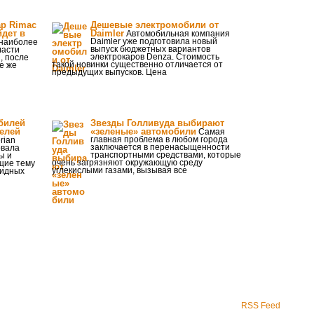
ар Rimac
Дешевые электромобили от
йдет в
Daimler
Автомобильная компания
Daimler уже подготовила новый
 наиболее
выпуск бюджетных вариантов
ласти
электрокаров Denza. Стоимость
, после
такой новинки существенно отличается от
се же
предыдущих выпусков. Цена
билей
Звезды Голливуда выбирают
телей
«зеленые» автомобили
Самая
главная проблема в любом города
rian
заключается в перенасыщенности
овала
транспортными средствами, которые
ы и
очень загрязняют окружающую среду
щие тему
углекислыми газами, вызывая все
ридных
RSS Feed