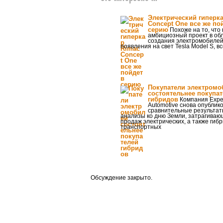
Электрический гиперк
Concept One все же по
серию
Похоже на то, что
амбициозный проект в об
создания электромобилей
появления на свет Tesla Model S, в
Покупатели электромо
состоятельнее покупа
гибридов
Компания Expe
Automotive снова опублик
сравнительные результат
анализы ко дню Земли, затрагиваю
продаж электрических, а также гиб
транспортных
Обсуждение закрыто.