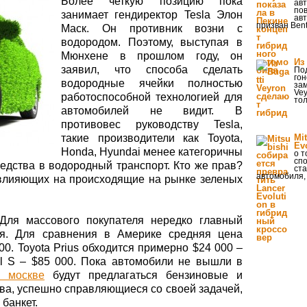
Более четкую позицию пока
авт
пов
занимает гендиректор Tesla Элон
авт
призван Bent
Маск. Он противник возни с
водородом. Поэтому, выступая в
Мюнхене в прошлом году, он
Из
заявил, что способа сделать
По
гон
водородные ячейки полностью
зам
Vey
работоспособной технологией для
то
автомобилей не видит. В
противовес руководству Tesla,
такие производители как Toyota,
Mi
Ev
Honda, Hyundai менее категоричны
о т
спо
едства в водородный транспорт. Кто же прав?
ст
автомобиля,
 влияющих на происходящие на рынке зеленых
 Для массового покупателя нередко главный
я. Для сравнения в Америке средняя цена
00. Toyota Prius обходится примерно $24 000 –
el S – $85 000. Пока автомобили не вышли в
в москве
будут предлагаться бензиновые и
ва, успешно справляющиеся со своей задачей,
 банкет.