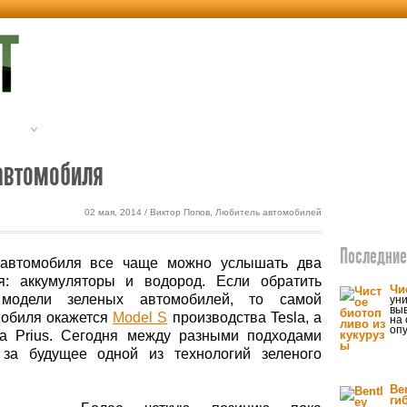
етика
Экодом
автомобиля
02 мая, 2014 / Виктор Попов, Любитель автомобилей
Последние 
 автомобиля все чаще можно услышать два
я: аккумуляторы и водород. Если обратить
Чи
модели зеленых автомобилей, то самой
ун
выв
мобиля окажется
Model S
производства Tesla, а
на 
оп
ta Prius. Сегодня между разными подходами
за будущее одной из технологий зеленого
Be
ги