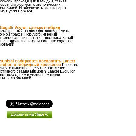
осалон, проходящий в эти дни, станет
оротным в сегменте экологических
омобилей. И обеспечить этот поворот
ley Hybrid Concept
 Bugatti Veyron сделают гибрид
дсмотренный на днях фотошпионами на
очной трассе Нюрбургринг некий
аскированный прототип гиперкара Bugatti
ron породил великое множество слухов и
лкований
tsubishi собирается превратить Lancer
olution в гибридный кроссовер
Известие
ом, что нынешнее десятое поколение
ртивного седана Mitsubishi Lancer Evolution
анет последним в жизненном цикле
 вызвало большой