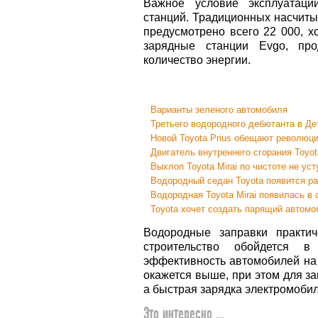
Важное условие эксплуатаци
станций. Традиционных насчиты
предусмотрено всего 22 000, х
зарядные станции Evgo, пр
количество энергии.
Варианты зеленого автомобиля
Третьего водородного дебютанта в Де
Новой Toyota Prius обещают революц
Двигатель внутреннего сгорания Toyot
Выхлоп Toyota Mirai по чистоте не ус
Водородный седан Toyota появится р
Водородная Toyota Mirai появилась в
Toyota хочет создать парящий автомо
Водородные заправки практич
строительство обойдется 
эффективность автомобилей на 
окажется выше, при этом для за
а быстрая зарядка электромобил
Это интересно ...