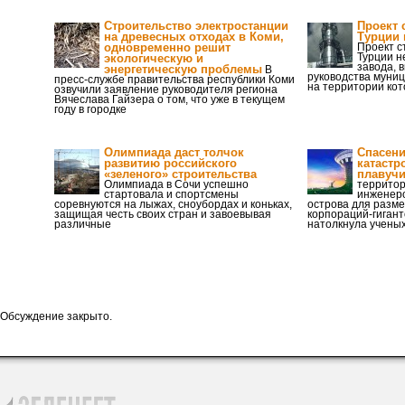
Строительство электростанции
Проект 
на древесных отходах в Коми,
Турции 
одновременно решит
Проект с
Турции 
экологическую и
завода, 
энергетическую проблемы
В
руководства муниц
пресс-службе правительства республики Коми
на территории кот
озвучили заявление руководителя региона
Вячеслава Гайзера о том, что уже в текущем
году в городке
Олимпиада даст толчок
Спасени
развитию российского
катастр
«зеленого» строительства
плавучи
Олимпиада в Сочи успешно
территор
стартовала и спортсмены
инженеро
соревнуются на лыжах, сноубордах и коньках,
острова для разм
защищая честь своих стран и завоевывая
корпораций-гигант
различные
натолкнула учены
Обсуждение закрыто.