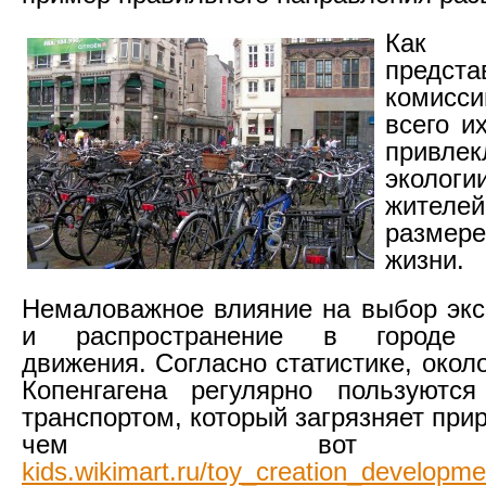
Как 
предста
комис
всего и
привле
экологи
жит
разме
жизни.
Немаловажное влияние на выбор экс
и распространение в городе в
движения. Согласно статистике, окол
Копенгагена регулярно пользуются
транспортом, который загрязняет при
чем вот т
kids.wikimart.ru/toy_creation_developm