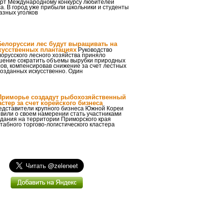
арт Международному конкурсу любителей
а. В город уже прибыли школьники и студенты
азных уголков
Белоруссии лес будут выращивать на
кусственных плантациях
Руководство
орусского лесного хозяйства приняло
шение сократить объемы вырубки природных
ов, компенсировав снижение за счет лестных
созданных искусственно. Один
Приморье создадут рыбохозяйственный
астер за счет корейского бизнеса
едставители крупного бизнеса Южной Кореи
вили о своем намерении стать участниками
здания на территории Приморского края
табного торгово-логистического кластера