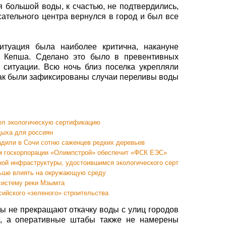
 большой воды, к счастью, не подтвердились,
сательного центра вернулся в город и был все
итуация была наиболее критична, накануне
а Кепша. Сделано это было в превентивных
 ситуации. Всю ночь близ поселка укрепляли
 как были зафиксированы случаи переливы воды
ел экологическую сертификацию
дыха для россиян
адили в Сочи сотню саженцев редких деревьев
м госкорпорации «Олимпстрой» обеспечит «ФСК ЕЭС»
ной инфраструктуры, удостоившимся экологического сертификата BREE
ньше влиять на окружающую среду
систему реки Мзымта
ийского «зеленого» строительства
 не прекращают откачку воды с улиц городов
в, а оперативные штабы также не намерены