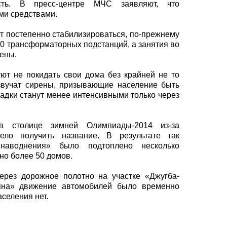
сть. В пресс-центре МЧС заявляют, что
ми средствами.
т постепенно стабилизироваться, по-прежнему
0 трансформаторных подстанций, а занятия во
нены.
ют не покидать свои дома без крайней не то
звучат сирены, призывающие население быть
осадки станут менее интенсивными только через
в столице зимней Олимпиады-2014 из-за
ело получить название. В результате так
 наводнения» было подтоплено несколько
но более 50 домов.
ерез дорожное полотно на участке «Джугба-
яна» движение автомобилей было временно
селения нет.