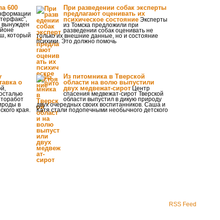
ла 600
При разведении собак эксперты
предлагают оценивать их
нформации
нтерфакс",
психическое состояние
Эксперты
л вынужден
из Томска предложили при
айоне
разведении собак оценивать не
ш, который
только их внешние данные, но и состояние
психики. Это должно помочь
у
Из питомника в Тверской
авка о
области на волю выпустили
двух медвежат-сирот
й,
Центр
росталью
спасения медвежат-сирот Тверской
оторабот
области выпустил в дикую природу
ироды в
двух очередных своих воспитанников. Саша и
кого края.
Катя стали подопечными необычного детского
RSS Feed