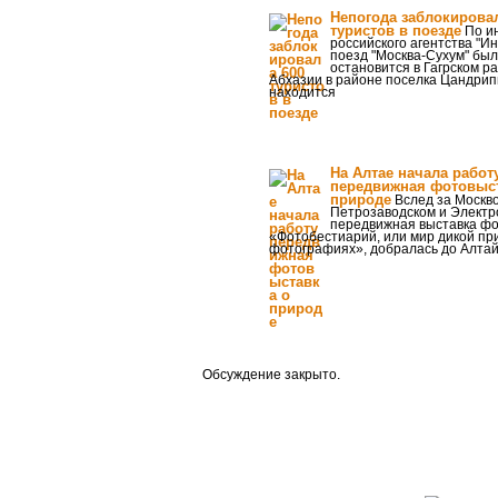
Непогода заблокирова
туристов в поезде
По и
российского агентства "И
поезд "Москва-Сухум" бы
остановится в Гагрском р
Абхазии в районе поселка Цандрип
находится
На Алтае начала работ
передвижная фотовыст
природе
Вслед за Москво
Петрозаводском и Элект
передвижная выставка ф
«Фотобестиарий, или мир дикой пр
фотографиях», добралась до Алтайс
Обсуждение закрыто.