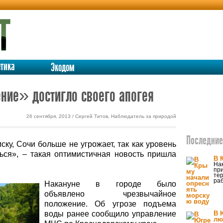
етика
Экодом
ние» достигло своего апогея
26 сентября, 2013 / Сергей Титов, Наблюдатель за природой
Последние 
ку, Сочи больше не угрожает, так как уровень
ься», – такая оптимистичная новость пришла
В 
На
пр
те
ра
Накануне в городе было
объявлено чрезвычайное
положение. Об угрозе подъема
воды ранее сообщило управление
В 
лю