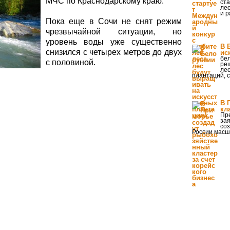
МЧС по Краснодарскому краю.
ст
лес
и р
Пока еще в Сочи не снят режим
чрезвычайной ситуации, но
уровень воды уже существенно
В 
снизился с четырех метров до двух
ис
бел
с половиной.
ре
лес
плантаций, 
В 
кл
Пр
зая
со
России масш