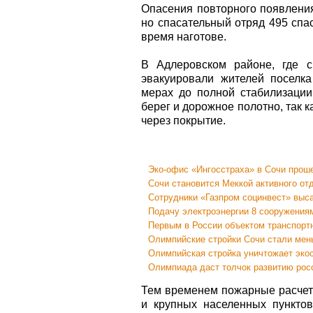
Опасения повторного появления
но спасательный отряд 495 спа
время наготове.
В Адлеровском районе, где с
эвакуировали жителей поселк
мерах до полной стабилизации
берег и дорожное полотно, так
через покрытие.
Эко-офис «Ингосстраха» в Сочи прош
Сочи становится Меккой активного от
Сотрудники «Газпром социнвест» выс
Подачу электроэнергии 8 сооружения
Первым в России объектом транспорт
Олимпийские стройки Сочи стали ме
Олимпийская стройка уничтожает эко
Олимпиада даст толчок развитию росс
Тем временем пожарные расчеты
и крупных населенных пункто