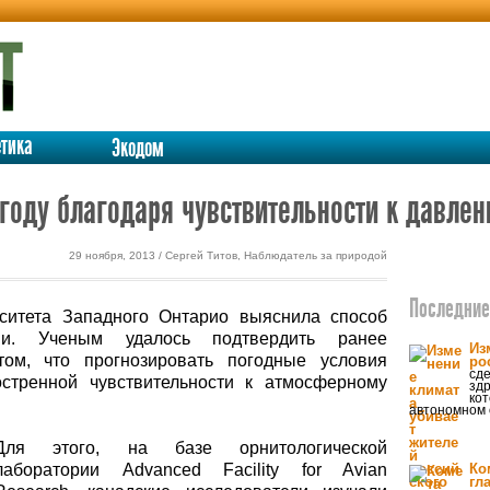
етика
Экодом
году благодаря чувствительности к давле
29 ноября, 2013 / Сергей Титов, Наблюдатель за природой
Последние 
рситета Западного Онтарио выяснила способ
ми. Ученым удалось подтвердить ранее
Из
ом, что прогнозировать погодные условия
ро
сд
остренной чувствительности к атмосферному
зд
ко
автономном 
Для этого, на базе орнитологической
лаборатории Advanced Facility for Avian
Ко
гл