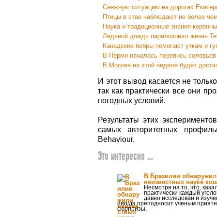
Снежную ситуацию на дорогах Екатери
Птицы в стае наблюдают не более че
Наука и традиционные знания коренны
Ледяной дождь парализовал жизнь Те
Канадские бобры помогают уткам и гу
В Перми началась перепись соловьев
В Москве на этой неделе будет доста
И этот вывод касается не только
так как практически все они п
погодных условий.
Результаты этих эксперименто
самых авторитетных профил
Behaviour.
Это интересно ...
В Бразилии обнаружил
неизвестных науке ко
Несмотря на то, что, каза
практически каждый угол
давно исследован и изуче
иногда преподносит ученым прият
сюрпризы,