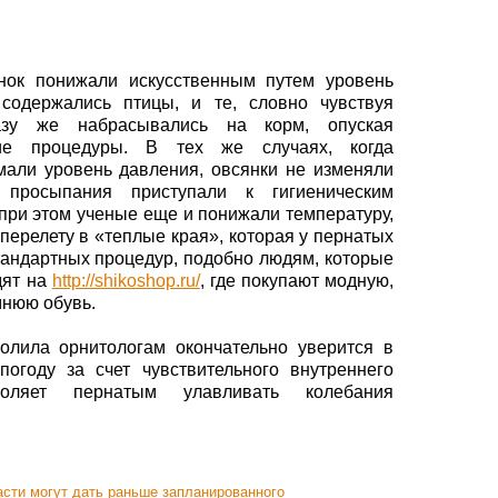
нок понижали искусственным путем уровень
содержались птицы, и те, словно чувствуя
азу же набрасывались на корм, опуская
е процедуры. В тех же случаях, когда
мали уровень давления, овсянки не изменяли
просыпания приступали к гигиеническим
 при этом ученые еще и понижали температуру,
 перелету в «теплые края», которая у пернатых
стандартных процедур, подобно людям, которые
дят на
http://shikoshop.ru/
, где покупают модную,
мнюю обувь.
олила орнитологам окончательно уверится в
погоду за счет чувствительного внутреннего
воляет пернатым улавливать колебания
асти могут дать раньше запланированного