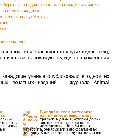
нбурга, взял под контроль глава горадминистрации
м за семью соседями
х народов спасут Арктику
хаса
сям
точно холодно
 овсянок, но и большинства других видов птиц,
роявляют очень похожую реакцию на изменения
в канадские ученые опубликовали в одном из
ьных печатных изданий — журнале Animal
и
В челябинском метеорите
шек
нашли космическую воду
лось бы,
Уральские ученые, которые до сих
ок планеты
пор проводят всевозможные
н, природа
исследования Челябинского
ные
метеорита, обнаружили в его фрагментах
ржавчину. Как известно, продукты окисления