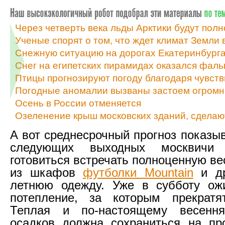
Через четверть века льды Арктики будут полн
Ученые спорят о том, что ждет климат Земли
Снежную ситуацию на дорогах Екатеринбурга,
Снег на египетских пирамидах оказался фал
Птицы прогнозируют погоду благодаря чувств
Погодные аномалии вызваны застоем огромн
Осень в России отменяется
Озеленение крыш московских зданий, сделаю
А вот среднесрочный прогноз показыв
следующих выходных москвичи
готовиться встречать полноценную ве
из шкафов
футболки Mountain
и др
летнюю одежду. Уже в субботу ожи
потепление, за которым прекратя
Теплая и по-настоящему весенн
осадков должна сохраниться на пр