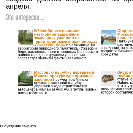
апреля.
Это интересно ...
В Челябинске выявили
Старт с
незаконное выделение
Московс
земельных участков на
раньше 
территории памятника природы
Накануне
охотнич
«Ужевский бор»
В Челябинске, на
заседание, на ко
территории природного памятника «Ужевский
вопрос возможног
бор», расположенного в пределах Сосновского
срок даты
района города, сотрудники управления
Госреестра выявили факты незаконного
Массовую вырубку деревьев в
Внутри
Минске прокуратура признала
глубино
законной
статье, 
Прокуратура Минска
Nature, 
признала законной вырубку
что внут
деревьев в ходе строительства
называемая транз
автоцентра компании Audi AG и группы жилых
которой составляю
домов в Уручье, и
Обсуждение закрыто.