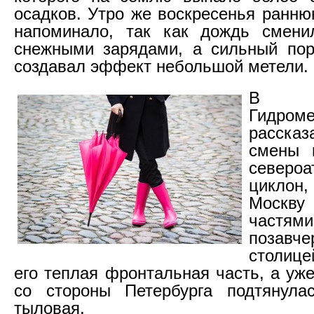
осадков. Утро же воскресенья ранню
напоминало, так как дождь смени
снежными зарядами, а сильный пор
создавал эффект небольшой метели.
В ро
Гидроме
рассказа
смены 
североа
циклон,
Москву
част
поза
столиц
его теплая фронтальная часть, а уж
со стороны Петербурга подтянула
тыловая.