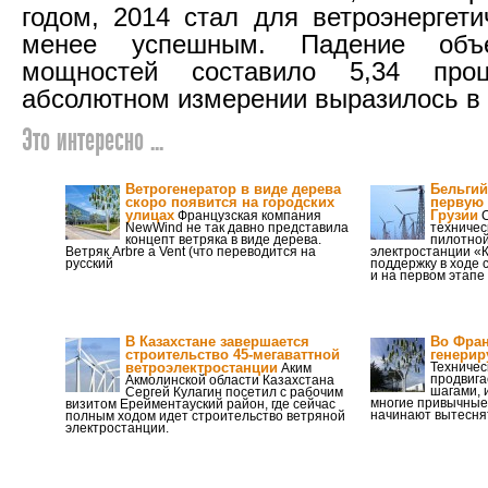
годом, 2014 стал для ветроэнергети
менее успешным. Падение объ
мощностей составило 5,34 про
абсолютном измерении выразилось в 
Это интересно ...
Ветрогенератор в виде дерева
Бельгий
скоро появится на городских
первую 
улицах
Грузии
Французская компания
С
NewWind не так давно представила
техничес
концепт ветряка в виде дерева.
пилотной
Ветряк Arbre a Vent (что переводится на
электростанции «
русский
поддержку в ходе 
и на первом этапе
В Казахстане завершается
Во Фран
строительство 45-мегаваттной
генерир
ветроэлектростанции
Техничес
Аким
продвиг
Акмолинской области Казахстана
шагами, 
Сергей Кулагин посетил с рабочим
многие привычные
визитом Ерейментауский район, где сейчас
начинают вытесня
полным ходом идет строительство ветряной
электростанции.