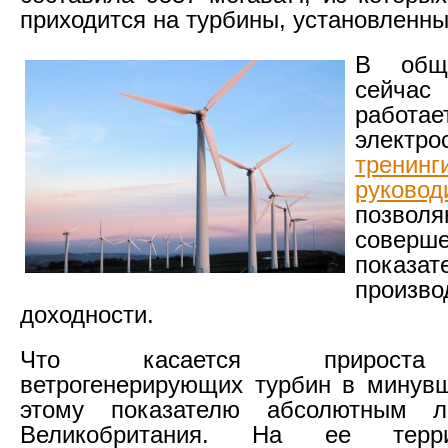
приходится на турбины, установленны
В общ
сейча
работае
электро
трен
руковод
позвол
соверше
показат
произво
доходности.
Что касается прироста
ветрогенерирующих турбин в минувш
этому показателю абсолютным л
Великобритания. На ее терр