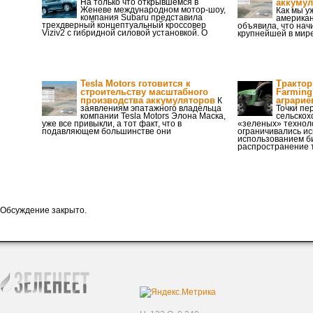
На только что открывшемся в
аккумул
Женеве международном мотор-шоу,
Как мы у
компания Subaru представила
американ
трехдверный концептуальный кроссовер
объявила, что нач
Viziv2 с гибридной силовой установкой. О
крупнейшей в мир
Tesla Motors готовится к
Трактор
строительству масштабного
Farming 
производства аккумуляторов
аграрие
К
заявлениям эпатажного владельца
Точки пе
компании Tesla Motors Элона Маска,
сельскох
уже все привыкли, а тот факт, что в
«зеленых» техноло
подавляющем большинстве они
ограничивались и
использованием би
распространение т
Обсуждение закрыто.