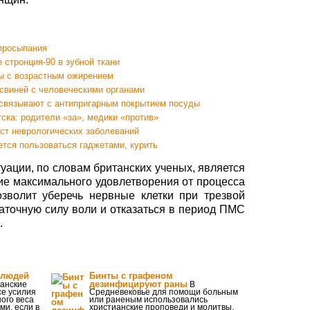
 просыпания
 стронция-90 в зубной ткани
ы с возрастным ожирением
свиней с человеческими органами
связывают с антипригарным покрытием посуды
ска: родители «за», медики «против»
ст неврологических заболеваний
ется пользоваться гаджетами, курить
уации, по словам британских ученых, является
ие максимального удовлетворения от процесса
зволит уберечь нервные клетки при трезвой
таточную силу воли и отказаться в период ПМС
.
 людей
Бинты с графеном
дезинфицируют раны
анские
В
се усилия
Средневековье для помощи больным
ого веса
или раненым использовались
ми, если в
христианские проповеди и молитвы.