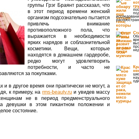
ко
группы Грэг Браянт рассказал, что
гр
пос
в этот период времени женский
по
исследовани
организм подсознательно пытается
распростран
привлечь внимание
противоположного пола, что
Ст
выражается в необходимости
Об
вре
ярких нарядов и соблазнительной
вы
пр
косметики. Вещи, которые
нед
находятся в домашнем гардеробе,
редко могут удовлетворить
потребности, и часто не
Кр
не
равляются за покупками.
шк
нау
оди
 и в другое время они практически не могут, а
дя, к примеру, на
rms-beauty.ru
и увидев массу
женщинам не в период предменструального
 а девушки в этом пикантном положении и
целое состояние.