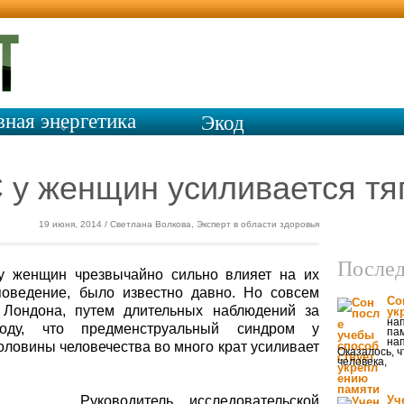
вная энергетика
Экод
ом
у женщин усиливается тяг
19 июня, 2014 / Светлана Волкова, Эксперт в области здоровья
Послед
 у женщин чрезвычайно сильно влияет на их
поведение, было известно давно. Но совсем
Со
 Лондона, путем длительных наблюдений за
ук
на
ду, что предменструальный синдром у
па
на
оловины человечества во много крат усиливает
Оказалось, 
человека,
Руководитель исследовательской
Уч