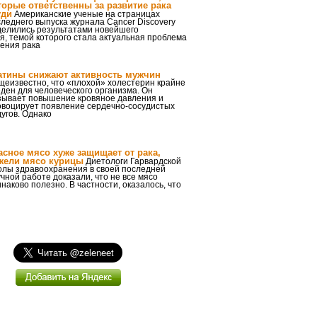
торые ответственны за развитие рака
уди
Американские ученые на страницах
леднего выпуска журнала Cancer Discovery
делились результатами новейшего
я, темой которого стала актуальная проблема
ения рака
атины снижают активность мужчин
щеизвестно, что «плохой» холестерин крайне
ден для человеческого организма. Он
зывает повышение кровяное давления и
овоцирует появление сердечно-сосудистых
угов. Однако
асное мясо хуже защищает от рака,
жели мясо курицы
Диетологи Гарвардской
олы здравоохранения в своей последней
чной работе доказали, что не все мясо
наково полезно. В частности, оказалось, что