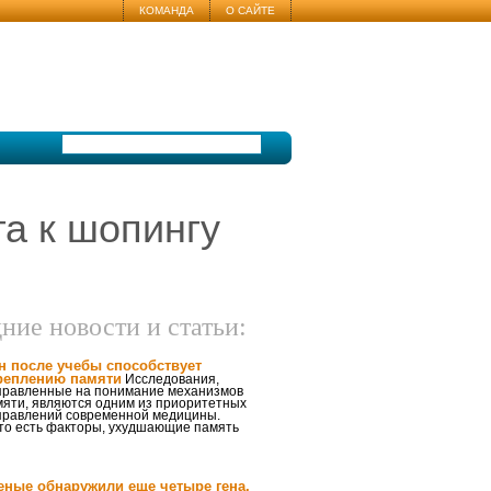
КОМАНДА
О САЙТЕ
а к шопингу
ние новости и статьи:
н после учебы способствует
реплению памяти
Исследования,
правленные на понимание механизмов
мяти, являются одним из приоритетных
правлений современной медицины.
что есть факторы, ухудшающие память
еные обнаружили еще четыре гена,