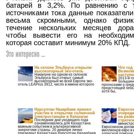
батарей в 3,2%. По равнению с 
источниками тока данные показатели
весьма скромными, однако физи
течение нескольких месяцев дораб
чтобы вывести его на необходи
которая составит минимум 20% КПД.
Это интересно ...
На склоне Эльбруса открыли
Что год
высокогорный эко-отель
Возмож
Накануне на одном из склонов
наступи
Эльбруса был открыт самый
2013-й г
высокогорный во всей Европе эко-
большин
отель LEAPrus 3912, число в имени которого
прогнозами о гряд
предстоящей гибе
хотя бы,
Нурсултан Назарбаев принял
Евросо
участие в открытии солнечной
очередн
электростанции в Капшагае
на разв
Последние дни уходящего года
стратег
ознаменовались для Казахстана
министро
важным событием в альтернативной
Евросоюзом догов
энергетике страны. 20 декабря лично
миллионов евро в
президент Казахстана Нурсултан Назарбаев,
адресной помощи,