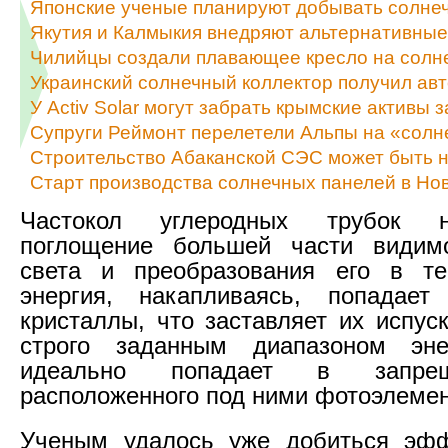
Японские ученые планируют добывать солне
Якутия и Калмыкия внедряют альтернативные
Чилийцы создали плавающее кресло на солн
Украинский солнечный коллектор получил ав
У Activ Solar могут забрать крымские активы з
Супруги Реймонт перелетели Альпы на «сол
Строительство Абаканской СЭС может быть н
Старт производства солнечных панелей в Нов
Частокол углеродных трубок 
поглощение большей части видимо
света и преобразования его в те
энергия, накапливаясь, попадае
кристаллы, что заставляет их испус
строго заданным диапазоном эне
идеально попадает в запре
расположенного под ними фотоэлемен
Ученым удалось уже добиться эфф