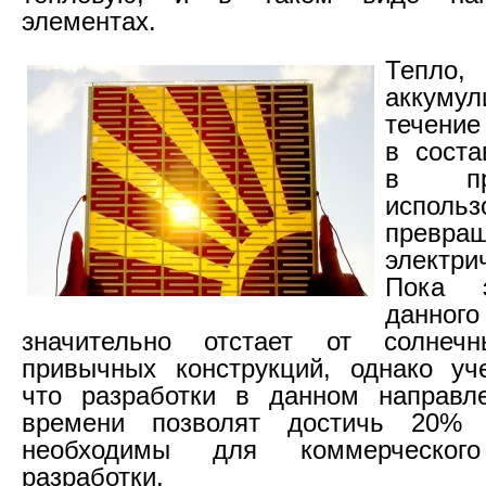
элементах.
Тепл
аккум
течение
в соста
в пр
использ
прев
электр
Пока э
данного
значительно отстает от солнеч
привычных конструкций, однако уч
что разработки в данном направл
времени позволят достичь 20% 
необходимы для коммерческог
разработки.