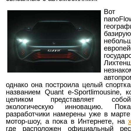
Вот 
nanoF
географ
бази
неболь
европей
государ
Лихтен
незнако
автопр
однако она построила целый спортк
названием Quant e-Sportlimousine, 
целиком представляет соб
экологическую инновацию. Пок
разработчики намерены уже в март
мотор-шоу, а пока в Интернете, на
где расположен официальный рес