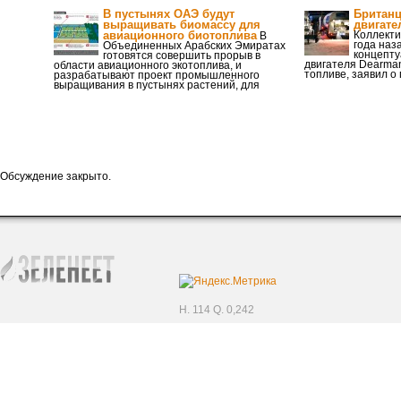
В пустынях ОАЭ будут
Британц
выращивать биомассу для
двигате
авиационного биотоплива
Коллекти
В
года наз
Объединенных Арабских Эмиратах
концепту
готовятся совершить прорыв в
двигателя Dearma
области авиационного экотоплива, и
топливе, заявил о
разрабатывают проект промышленного
выращивания в пустынях растений, для
Обсуждение закрыто.
H. 114 Q. 0,242