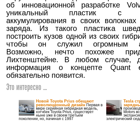
об инновационной разработке Volv
уникальный пластик с во
аккумулирования в своих волокнах 
заряда. Из такого пластика шве
построить кузов одной из своих гиб
чтобы он служил огромным ак
Возможно, нечто похожее пр
Лихтенштейне. В любом случае, д
информация о концепте Quant e-S
обязательно появится.
Это интересно ...
Новой Toyota Prius обещают
Tesla с
революционный дизайн
зарядны
Первая в
мире серийная гибридная модель,
производ
хэтчбек Toyota Prius, существует
Motors в
ныне уже в своем третьем
экспанси
поколении, но, начиная с 1997
электрический сед